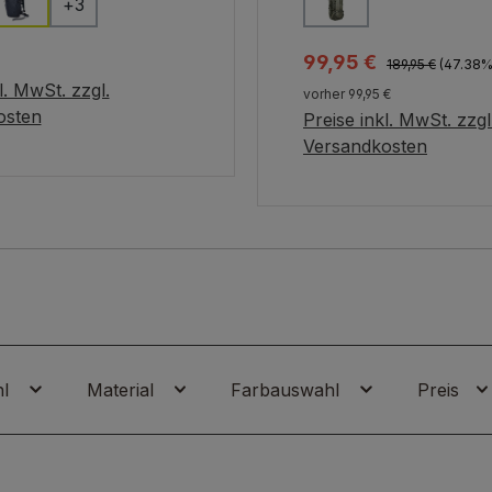
+
3
Regulärer Preis:
 Preis:
Verkaufspreis:
99,95 €
189,95 €
(47.38%
l. MwSt. zzgl.
vorher 99,95 €
en Warenkorb
osten
Preise inkl. MwSt. zzgl
Variante wähle
Versandkosten
hl
Material
Farbauswahl
Preis