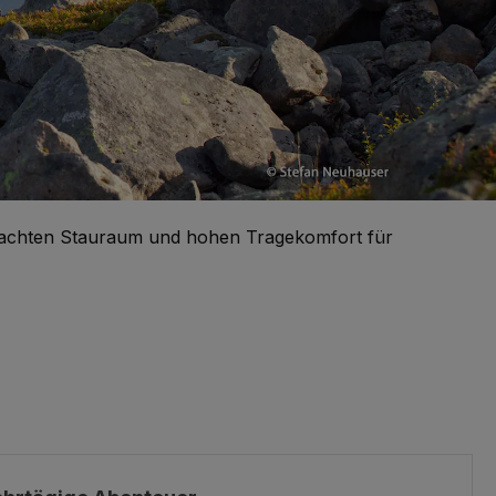
rchdachten Stauraum und hohen Tragekomfort für
ngen