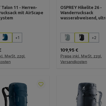
Talon 11 - Herren-
OSPREY Hikelite 26 -
ucksack mit AirScape
Wanderrucksack
system
wasserabweisend, ultr
auswählen
auswählen
Farbe
+
1
+
2
(Diese Option ist zurzeit 
r Preis:
Regulärer Preis:
€
109,95 €
kl. MwSt. zzgl.
Preise inkl. MwSt. zzgl.
 den Warenkorb
In den Warenkorb
kosten
Versandkosten