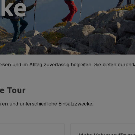
cke
eisen und im Alltag zuverlässig begleiten. Sie bieten du
e Tour
en und unterschiedliche Einsatzzwecke.
Produktgalerie überspri