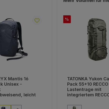
Mehr Volumen für me
Rabatt
%
YX Mantis 16
TATONKA Yukon Car
k Unisex -
Pack 55+10 RECCO 
k
Lastentrage mit
bweisend, leicht
integriertem RECC
Reflektor
auswählen
auswähl
Farbe