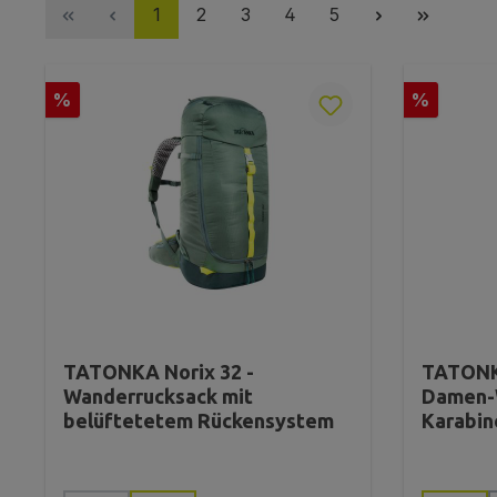
Seite
Seite
Seite
Seite
Seite
1
2
3
4
5
Rabatt
Rabatt
%
%
TATONKA Norix 32 -
TATONK
Wanderrucksack mit
Damen-
belüftetetem Rückensystem
Karabin