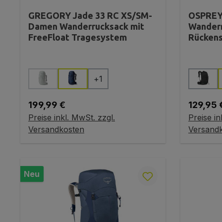
GREGORY Jade 33 RC XS/SM-
OSPREY 
Damen Wanderrucksack mit
Wanderr
FreeFloat Tragesystem
Rücken
auswählen
Farbe
Farbe
+
1
(Diese Option ist zurzeit nicht verfügbar.)
Regulärer Preis:
Reguläre
199,99 €
129,95 
Preise inkl. MwSt. zzgl.
Preise in
In den Warenkorb
In
Versandkosten
Versand
Neu