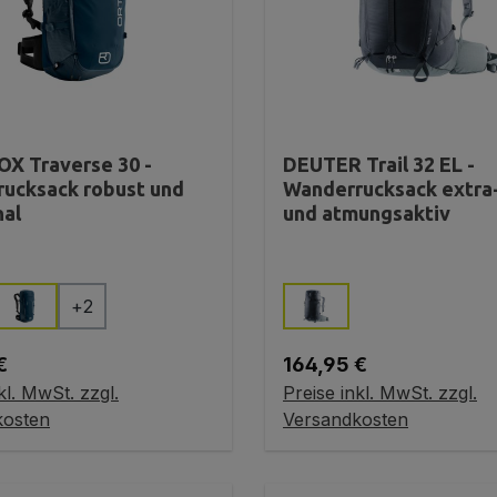
X Traverse 30 -
DEUTER Trail 32 EL -
ucksack robust und
Wanderrucksack extra
nal
und atmungsaktiv
auswählen
auswählen
Farbe
+
2
r Preis:
Regulärer Preis:
€
164,95 €
kl. MwSt. zzgl.
Preise inkl. MwSt. zzgl.
 den Warenkorb
In den Warenkorb
kosten
Versandkosten