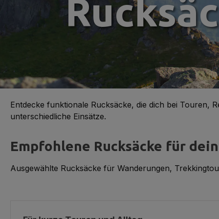
Rucksä
Entdecke funktionale Rucksäcke, die dich bei Touren, R
unterschiedliche Einsätze.
Empfohlene Rucksäcke für dein
Ausgewählte Rucksäcke für Wanderungen, Trekkingtour
Produktgalerie überspringen