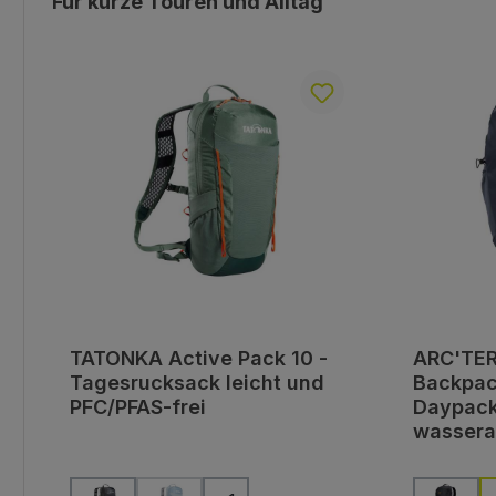
Für kurze Touren und Alltag
TATONKA Active Pack 10 -
ARC'TER
Tagesrucksack leicht und
Backpac
PFC/PFAS-frei
Daypac
wassera
auswählen
Farbe
Farbe