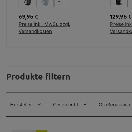
+
1
(Diese Option ist zurzeit nicht verfügbar.)
Regulärer Preis:
Regulärer
69,95 €
129,95 €
Preise inkl. MwSt. zzgl.
Preise ink
Variante wählen
In d
Versandkosten
Versandk
Produkte filtern
Hersteller
Geschlecht
Größenauswa