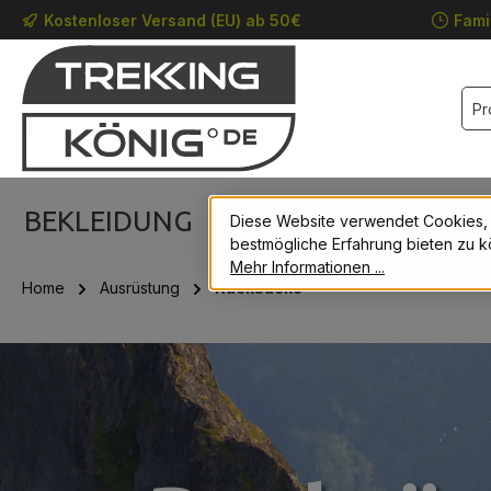
Kostenloser Versand (EU) ab 50€
Fami
m Hauptinhalt springen
Zur Suche springen
Zur Hauptnavigation springen
BEKLEIDUNG
SCHUHE
AUSRÜST
Diese Website verwendet Cookies,
bestmögliche Erfahrung bieten zu k
Mehr Informationen ...
Home
Ausrüstung
Rucksäcke