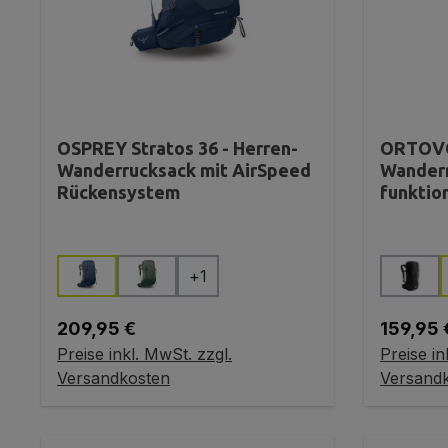
OSPREY Stratos 36 - Herren-
ORTOVO
Wanderrucksack mit AirSpeed
Wanderr
Rückensystem
funktio
auswählen
Farbe
Farbe
+
1
Regulärer Preis:
Reguläre
209,95 €
159,95 
Preise inkl. MwSt. zzgl.
Preise in
In den Warenkorb
In
Versandkosten
Versand