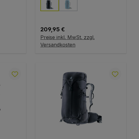
auswählen
Farbe
(Diese Option ist zurzeit nicht verf
Regulärer Preis:
209,95 €
Preise inkl. MwSt. zzgl.
In den Warenkorb
Versandkosten