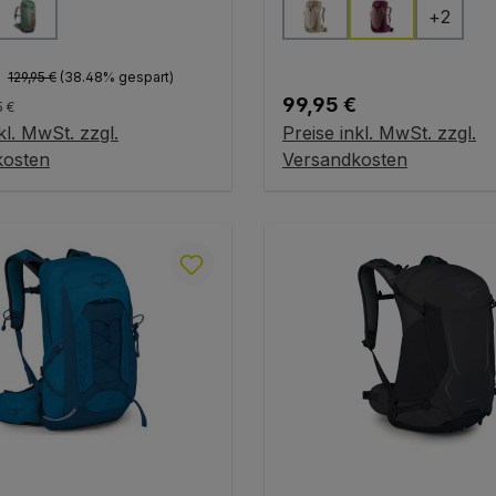
auswählen
auswählen
Farbe
+
2
Regulärer Preis:
preis:
€
129,95 €
(38.48% gespart)
Regulärer Preis:
99,95 €
5 €
kl. MwSt. zzgl.
Preise inkl. MwSt. zzgl.
 den Warenkorb
In den Warenkorb
kosten
Versandkosten