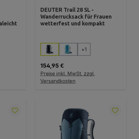
DEUTER Trail 28 SL -
Wanderrucksack für Frauen
aleicht
wetterfest und kompakt
auswählen
Farbe
+
1
nicht verfügbar.)
Regulärer Preis:
154,95 €
Preise inkl. MwSt. zzgl.
In den Warenkorb
Versandkosten