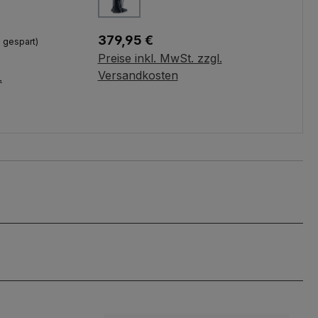
Regulärer Preis:
379,95 €
 gespart)
Preise inkl. MwSt. zzgl.
Variante wählen
Versandkosten
.
n