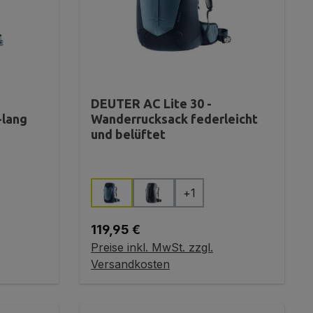
DEUTER AC Lite 30 -
-lang
Wanderrucksack federleicht
und belüftet
auswählen
Farbe
+
1
Regulärer Preis:
119,95 €
Preise inkl. MwSt. zzgl.
In den Warenkorb
Versandkosten