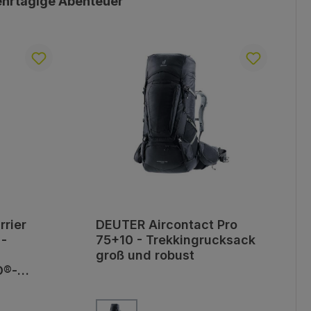
hrtägige Abenteuer
rier
DEUTER Aircontact Pro
-
75+10 - Trekkingrucksack
groß und robust
O®-
en
auswählen
Farbe