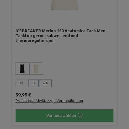
ICEBREAKER Merino 150 Anatomica Tank Men -
Tanktop geruchsabweisend und
thermoregulierend
auswählen
Farbe
auswählen
Größe
XS
S
+
4
(Diese Option ist zurzeit nicht verfügbar.)
Regulärer Preis:
59,95 €
Preise inkl. MwSt. zzgl. Versandkosten
Variante wählen