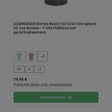
ICEBREAKER Merino Blend 125 Cool-Lite Sphere
SS Tee Women - T-Shirt kühlend und
geruchsabweisend
auswählen
Farbe
+
5
(Diese Option ist zurzeit nicht verfügbar.)
(Diese Option ist zurzeit nicht verfügbar.)
auswählen
Größe
XS
S
+
5
Regulärer Preis:
79,95 €
Preise inkl. MwSt. zzgl. Versandkosten
Variante wählen