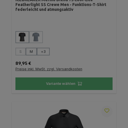
Featherlight SS Crewe Men - Funktions-T-Shirt
federleicht und atmungsaktiv
auswählen
Farbe
(Diese Option ist zurzeit nicht verfügbar.)
auswählen
Größe
S
M
+
3
(Diese Option ist zurzeit nicht verfügbar.)
Regulärer Preis:
89,95 €
Preise inkl. MwSt. zzgl. Versandkosten
Variante wählen