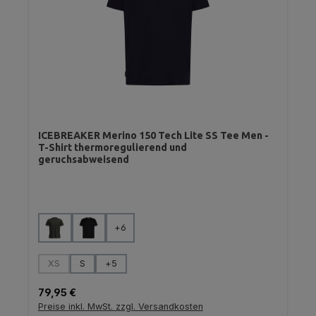
ICEBREAKER Merino 150 Tech Lite SS Tee Men -
T-Shirt thermoregulierend und
geruchsabweisend
auswählen
Farbe
+
6
auswählen
Größe
XS
S
+
5
(Diese Option ist zurzeit nicht verfügbar.)
Regulärer Preis:
79,95 €
Preise inkl. MwSt. zzgl. Versandkosten