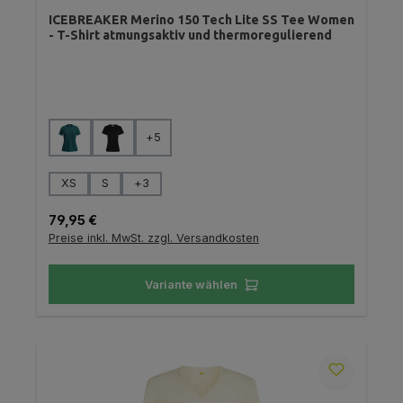
ICEBREAKER Merino 150 Tech Lite SS Tee Women
- T-Shirt atmungsaktiv und thermoregulierend
auswählen
Farbe
+
5
auswählen
Größe
XS
S
+
3
Regulärer Preis:
79,95 €
Preise inkl. MwSt. zzgl. Versandkosten
Variante wählen