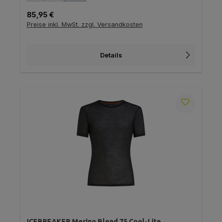
Regulärer Preis:
85,95 €
Preise inkl. MwSt. zzgl. Versandkosten
Details
ICEBREAKER Merino Blend 75 Cool-Lite