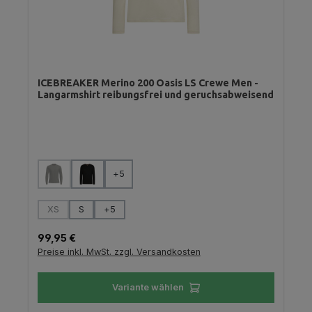
ICEBREAKER Merino 200 Oasis LS Crewe Men -
Langarmshirt reibungsfrei und geruchsabweisend
auswählen
Farbe
+
5
(Diese Option ist zurzeit nicht verfügbar.)
auswählen
Größe
XS
S
+
5
(Diese Option ist zurzeit nicht verfügbar.)
Regulärer Preis:
99,95 €
Preise inkl. MwSt. zzgl. Versandkosten
Variante wählen