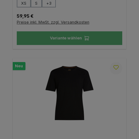
auswählen
Größe
XS
S
+
3
Regulärer Preis:
59,95 €
Preise inkl. MwSt. zzgl. Versandkosten
Variante wählen
Neu