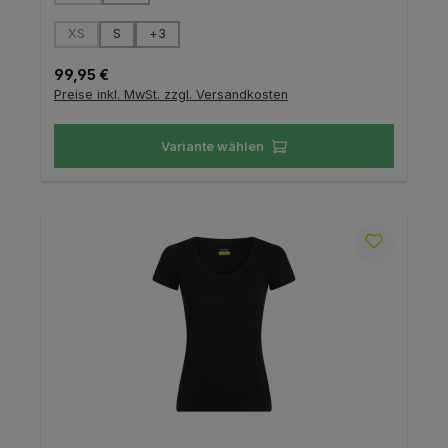
auswählen
Größe
XS
S
+
3
(Diese Option ist zurzeit nicht verfügbar.)
Regulärer Preis:
99,95 €
Preise inkl. MwSt. zzgl. Versandkosten
Variante wählen