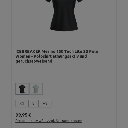
ICEBREAKER Merino 150 Tech Lite SS Polo
Women - Poloshirt atmungsaktiv und
geruchsabweisend
auswählen
Farbe
(Diese Option ist zurzeit nicht verfügbar.)
auswählen
Größe
XS
S
+
3
(Diese Option ist zurzeit nicht verfügbar.)
Regulärer Preis:
99,95 €
Preise inkl. MwSt. zzgl. Versandkosten