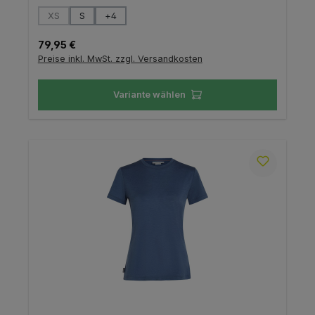
auswählen
Größe
XS
S
+
4
(Diese Option ist zurzeit nicht verfügbar.)
Regulärer Preis:
79,95 €
Preise inkl. MwSt. zzgl. Versandkosten
Variante wählen