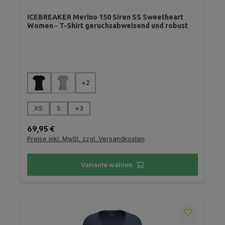
ICEBREAKER Merino 150 Siren SS Sweetheart
Women - T-Shirt geruchsabweisend und robust
auswählen
Farbe
+
2
(Diese Option ist zurzeit nicht verfügbar.)
auswählen
Größe
XS
S
+
3
Regulärer Preis:
69,95 €
Preise inkl. MwSt. zzgl. Versandkosten
Variante wählen