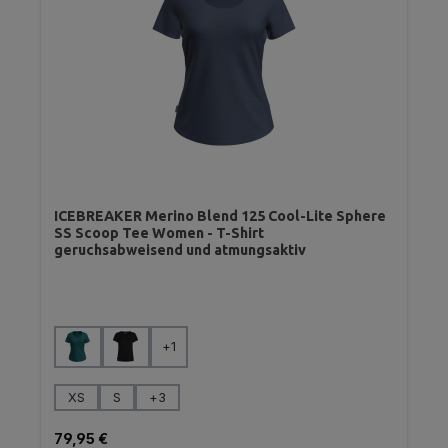
ICEBREAKER Merino Blend 125 Cool-Lite Sphere
SS Scoop Tee Women - T-Shirt
geruchsabweisend und atmungsaktiv
auswählen
Farbe
+
1
auswählen
Größe
XS
S
+
3
Regulärer Preis:
79,95 €