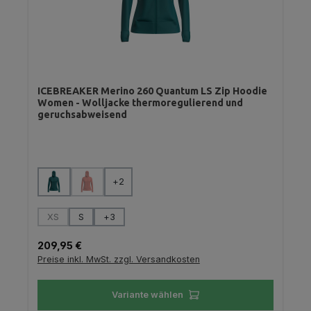
ICEBREAKER Merino 260 Quantum LS Zip Hoodie
Women - Wolljacke thermoregulierend und
geruchsabweisend
auswählen
Farbe
+
2
(Diese Option ist zurzeit nicht verfügbar.)
auswählen
Größe
XS
S
+
3
(Diese Option ist zurzeit nicht verfügbar.)
Regulärer Preis:
209,95 €
Preise inkl. MwSt. zzgl. Versandkosten
Variante wählen