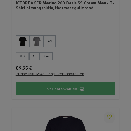
ICEBREAKER Merino 200 Oasis SS Crewe Men - T-
Shirt atmungsaktiv, thermoregulierend
auswählen
Farbe
+
2
auswählen
Größe
XS
S
+
4
(Diese Option ist zurzeit nicht verfügbar.)
Regulärer Preis:
89,95 €
Preise inkl. MwSt. zzgl. Versandkosten
Variante wählen