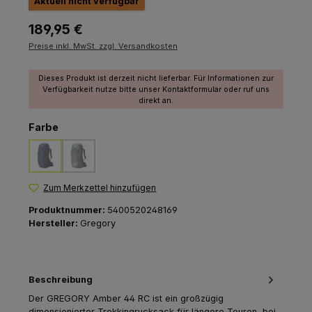
Aktuell nicht verfügbar
Regulärer Preis:
189,95 €
Preise inkl. MwSt. zzgl. Versandkosten
Dieses Produkt ist derzeit nicht lieferbar. Für Informationen zur
Verfügbarkeit nutze bitte unser Kontaktformular oder ruf uns
direkt an.
auswählen
Farbe
arctic navy
lichen green
(Diese Option ist zurzeit nicht verfügbar.)
(Diese Option ist zurzeit nicht verfügbar.)
Zum Merkzettel hinzufügen
Produktnummer:
5400520248169
Hersteller:
Gregory
Beschreibung
Der GREGORY Amber 44 RC ist ein großzügig
dimensionierter Trekkingrucksack für längere Touren, bei