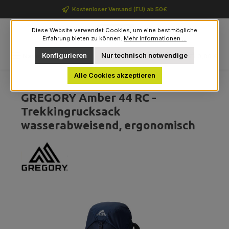
Zum Hauptinhalt springen
Kostenloser Versand (EU) ab 50€
Diese Website verwendet Cookies, um eine bestmögliche
Erfahrung bieten zu können.
Mehr Informationen ...
Du hast 0 Produkte auf 
Konfigurieren
Nur technisch notwendige
Navigation
0,00 €
Alle Cookies akzeptieren
GREGORY Amber 44 RC -
Trekkingrucksack
wasserabweisend, ergonomisch
Bildergalerie überspringen