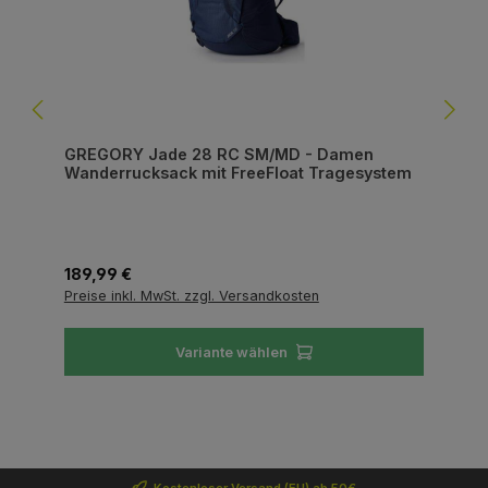
GREGORY Jade 28 RC SM/MD - Damen
Wanderrucksack mit FreeFloat Tragesystem
Regulärer Preis:
189,99 €
Preise inkl. MwSt. zzgl. Versandkosten
Variante wählen
Kostenloser Versand (EU) ab 50€