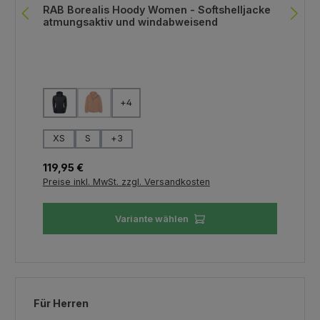
RAB Borealis Hoody Women - Softshelljacke
atmungsaktiv und windabweisend
auswählen
Farbe
+
4
(Diese Option ist zurzeit nicht verfügbar.)
auswählen
Größe
XS
S
+
3
Regulärer Preis:
119,95 €
Preise inkl. MwSt. zzgl. Versandkosten
Variante wählen
Produktgalerie überspringen
Für Herren