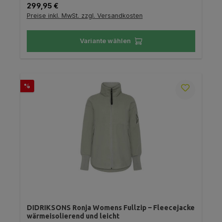
Regulärer Preis:
299,95 €
Preise inkl. MwSt. zzgl. Versandkosten
Variante wählen
Rabatt
%
DIDRIKSONS Ronja Womens Fullzip – Fleecejacke
wärmeisolierend und leicht