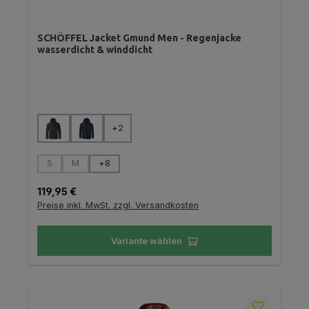
SCHÖFFEL Jacket Gmund Men - Regenjacke
wasserdicht & winddicht
auswählen
Farbe
+
2
auswählen
Größe
S
M
+
8
(Diese Option ist zurzeit nicht verfügbar.)
(Diese Option ist zurzeit nicht verfügbar.)
Regulärer Preis:
119,95 €
Preise inkl. MwSt. zzgl. Versandkosten
Variante wählen