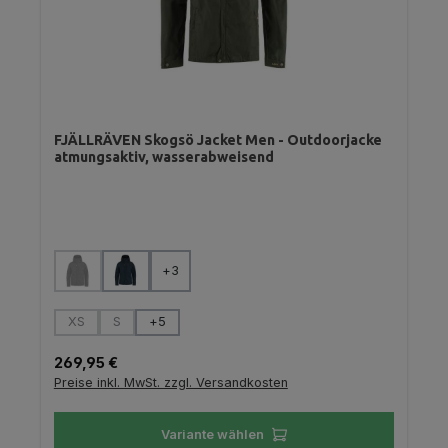
FJÄLLRÄVEN Skogsö Jacket Men - Outdoorjacke
atmungsaktiv, wasserabweisend
auswählen
Farbe
+
3
(Diese Option ist zurzeit nicht verfügbar.)
auswählen
Größe
XS
S
+
5
(Diese Option ist zurzeit nicht verfügbar.)
(Diese Option ist zurzeit nicht verfügbar.)
Regulärer Preis:
269,95 €
Preise inkl. MwSt. zzgl. Versandkosten
Variante wählen