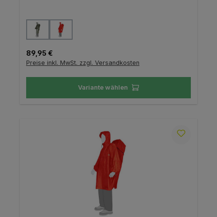
auswählen
Farbe
Regulärer Preis:
89,95 €
Preise inkl. MwSt. zzgl. Versandkosten
Variante wählen