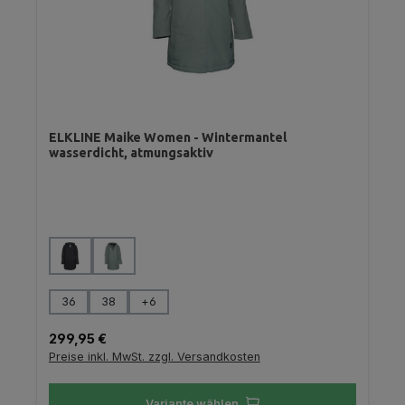
ELKLINE Maike Women - Wintermantel
wasserdicht, atmungsaktiv
auswählen
Farbe
auswählen
Größe
36
38
+
6
Regulärer Preis:
299,95 €
Preise inkl. MwSt. zzgl. Versandkosten
Variante wählen