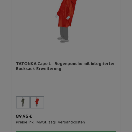
TATONKA Cape L - Regenponcho mit integrierter
Rucksack-Erweiterung
auswählen
Farbe
Regulärer Preis:
89,95 €
Preise inkl. MwSt. zzgl. Versandkosten