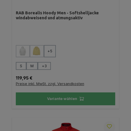
RAB Borealis Hoody Men - Softshelljacke
windabweisend und atmungsaktiv
auswählen
Farbe
+
5
(Diese Option ist zurzeit nicht verfügbar.)
(Diese Option ist zurzeit nicht verfügbar.)
auswählen
Größe
S
M
+
3
Regulärer Preis:
119,95 €
Preise inkl. MwSt. zzgl. Versandkosten
Variante wählen