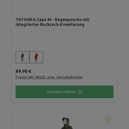
TATONKA Cape M - Regenponcho mit
integrierter Rucksack-Erweiterung
auswählen
Farbe
Regulärer Preis:
89,95 €
Preise inkl. MwSt. zzgl. Versandkosten
Variante wählen