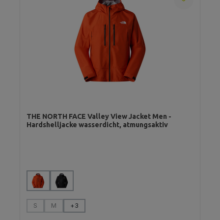
THE NORTH FACE Valley View Jacket Men -
Hardshelljacke wasserdicht, atmungsaktiv
auswählen
Farbe
auswählen
Größe
S
M
+
3
(Diese Option ist zurzeit nicht verfügbar.)
(Diese Option ist zurzeit nicht verfügbar.)