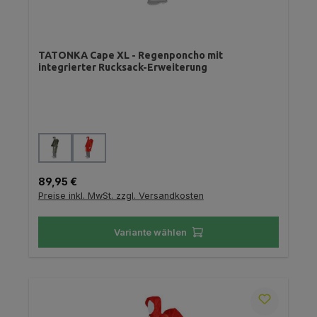
TATONKA Cape XL - Regenponcho mit
integrierter Rucksack-Erweiterung
auswählen
Farbe
Regulärer Preis:
89,95 €
Preise inkl. MwSt. zzgl. Versandkosten
Variante wählen