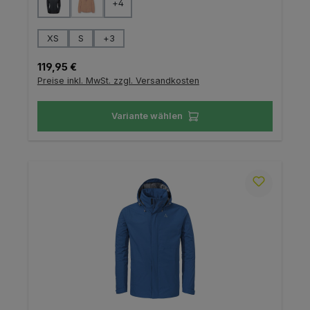
+
4
(Diese Option ist zurzeit nicht verfügbar.)
auswählen
Größe
XS
S
+
3
Regulärer Preis:
119,95 €
Preise inkl. MwSt. zzgl. Versandkosten
Variante wählen