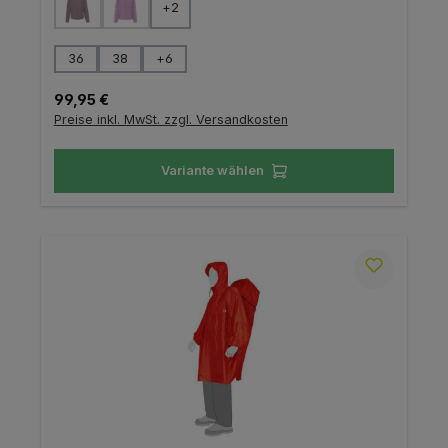
+
2
(Diese Option ist zurzeit nicht verfügbar.)
(Diese Option ist zurzeit nicht verfügbar.)
auswählen
Größe
36
38
+
6
Regulärer Preis:
99,95 €
Preise inkl. MwSt. zzgl. Versandkosten
Variante wählen