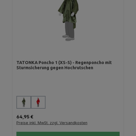
TATONKA Poncho 1 (XS-S) - Regenponcho mit
Sturmsicherung gegen Hochrutschen
auswählen
Farbe
Regulärer Preis:
64,95 €
Preise inkl. MwSt. zzgl. Versandkosten