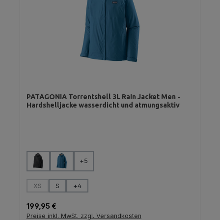
PATAGONIA Torrentshell 3L Rain Jacket Men -
Hardshelljacke wasserdicht und atmungsaktiv
auswählen
Farbe
+
5
auswählen
Größe
XS
S
+
4
(Diese Option ist zurzeit nicht verfügbar.)
Regulärer Preis:
199,95 €
Preise inkl. MwSt. zzgl. Versandkosten