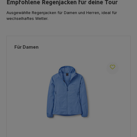
Empfohlene Regenjacken für deine Tour
Ausgewählte Regenjacken für Damen und Herren, ideal für
wechselhaftes Wetter.
Produktgalerie überspringen
Für Damen