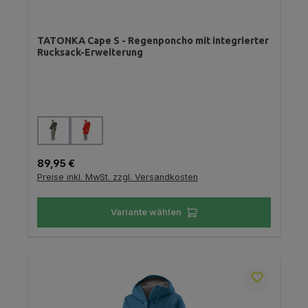
TATONKA Cape S - Regenponcho mit integrierter
Rucksack-Erweiterung
auswählen
Farbe
Regulärer Preis:
89,95 €
Preise inkl. MwSt. zzgl. Versandkosten
Variante wählen