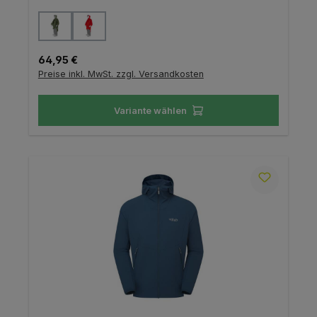
auswählen
Farbe
Regulärer Preis:
64,95 €
Preise inkl. MwSt. zzgl. Versandkosten
Variante wählen