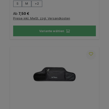
auswählen
Größe
S
M
+
2
Regulärer Preis:
Ab
7,50 €
Preise inkl. MwSt. zzgl. Versandkosten
Variante wählen