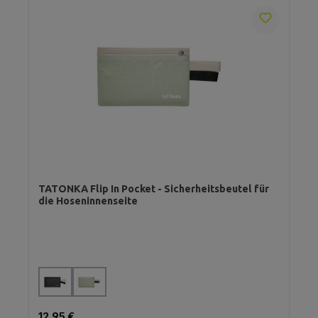
TATONKA Flip In Pocket - Sicherheitsbeutel für
die Hoseninnenseite
auswählen
Farbe
Regulärer Preis:
12,95 €