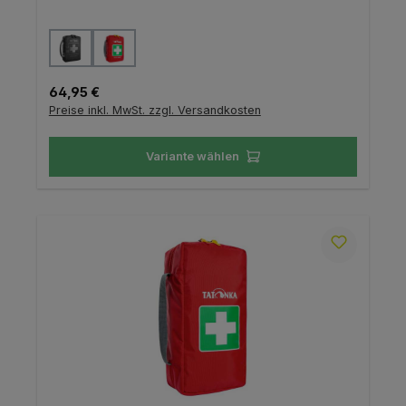
auswählen
Farbe
Regulärer Preis:
64,95 €
Preise inkl. MwSt. zzgl. Versandkosten
Variante wählen