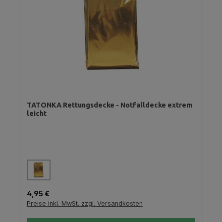
TATONKA Rettungsdecke - Notfalldecke extrem
leicht
auswählen
Farbe
Regulärer Preis:
4,95 €
Preise inkl. MwSt. zzgl. Versandkosten