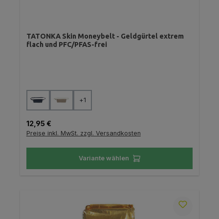
TATONKA Skin Moneybelt - Geldgürtel extrem
flach und PFC/PFAS-frei
auswählen
Farbe
+
1
Regulärer Preis:
12,95 €
Preise inkl. MwSt. zzgl. Versandkosten
Variante wählen