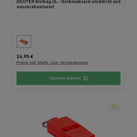
DEUTER Bivibag UL - Notbiwaksack winddicht und
wasserabweisend
auswählen
Farbe
Regulärer Preis:
24,95 €
Preise inkl. MwSt. zzgl. Versandkosten
Variante wählen