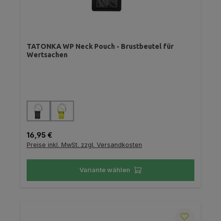
TATONKA WP Neck Pouch - Brustbeutel für
Wertsachen
auswählen
Farbe
Regulärer Preis:
16,95 €
Preise inkl. MwSt. zzgl. Versandkosten
Variante wählen