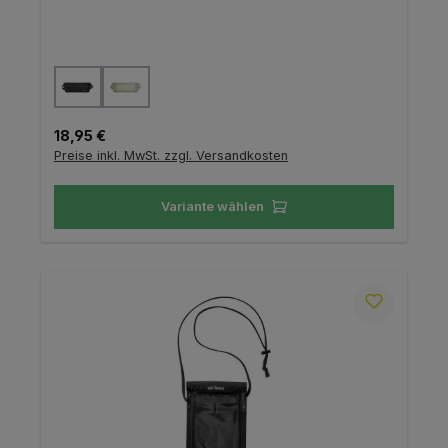
auswählen
Farbe
Regulärer Preis:
18,95 €
Preise inkl. MwSt. zzgl. Versandkosten
Variante wählen