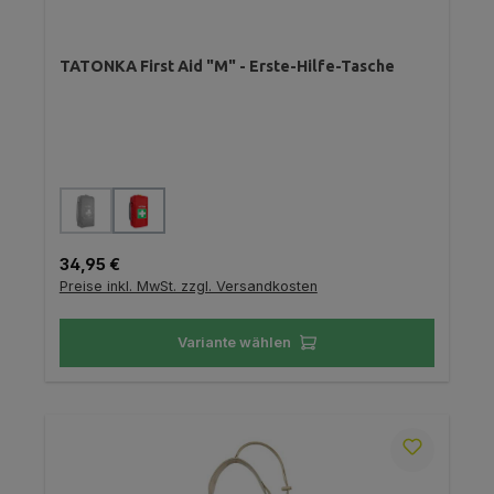
TATONKA First Aid "M" - Erste-Hilfe-Tasche
auswählen
Farbe
(Diese Option ist zurzeit nicht verfügbar.)
Regulärer Preis:
34,95 €
Preise inkl. MwSt. zzgl. Versandkosten
Variante wählen