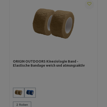
ORIGIN OUTDOORS Kinesiologie Band -
Elastische Bandage weich und atmungsaktiv
auswählen
Farbe
auswählen
Variante
2 Rollen