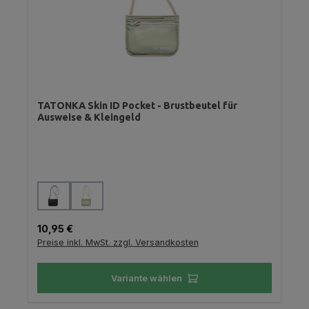
TATONKA Skin ID Pocket - Brustbeutel für
Ausweise & Kleingeld
auswählen
Farbe
Regulärer Preis:
10,95 €
Preise inkl. MwSt. zzgl. Versandkosten
Variante wählen