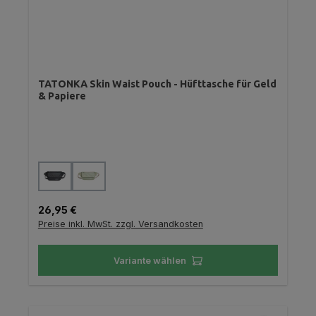
TATONKA Skin Waist Pouch - Hüfttasche für Geld
& Papiere
auswählen
Farbe
Regulärer Preis:
26,95 €
Preise inkl. MwSt. zzgl. Versandkosten
Variante wählen