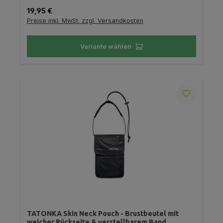
Regulärer Preis:
19,95 €
Preise inkl. MwSt. zzgl. Versandkosten
Variante wählen
TATONKA Skin Neck Pouch - Brustbeutel mit
weicher Rückseite & verstellbarem Band