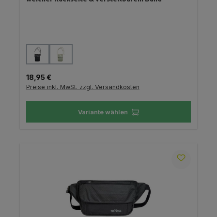
auswählen
Farbe
Regulärer Preis:
18,95 €
Preise inkl. MwSt. zzgl. Versandkosten
Variante wählen