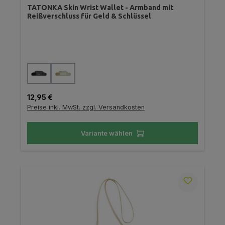
TATONKA Skin Wrist Wallet - Armband mit
Reißverschluss für Geld & Schlüssel
auswählen
Farbe
Regulärer Preis:
12,95 €
Preise inkl. MwSt. zzgl. Versandkosten
Variante wählen