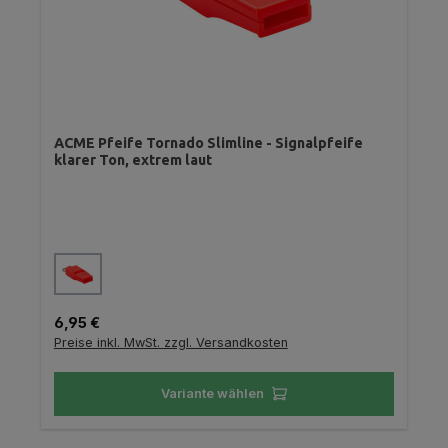
ACME Pfeife Tornado Slimline - Signalpfeife
klarer Ton, extrem laut
auswählen
Farbe
Regulärer Preis:
6,95 €
Preise inkl. MwSt. zzgl. Versandkosten
Variante wählen