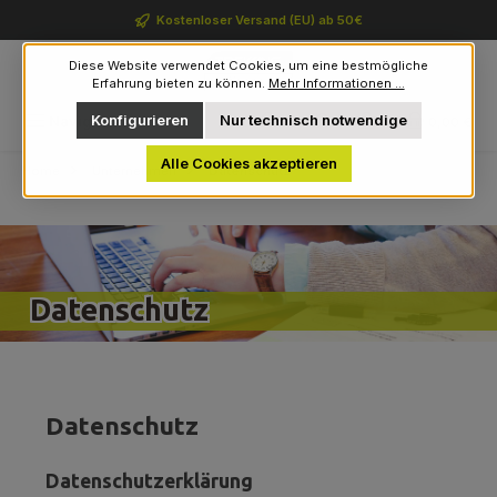
Zum Hauptinhalt springen
Kostenloser Versand (EU) ab 50€
Diese Website verwendet Cookies, um eine bestmögliche
Erfahrung bieten zu können.
Mehr Informationen ...
Du hast 0 Produkte auf 
Konfigurieren
Nur technisch notwendige
Navigation
0,00 €
Alle Cookies akzeptieren
Home
Unternehmen
Datenschutz
Datenschutz
Datenschutz
Datenschutzerklärung