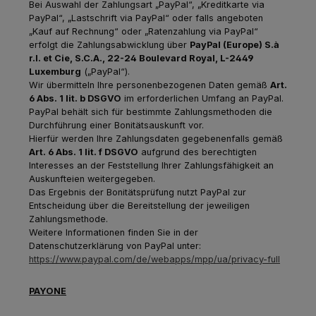
Bei Auswahl der Zahlungsart „PayPal“, „Kreditkarte via
PayPal“, „Lastschrift via PayPal“ oder falls angeboten
„Kauf auf Rechnung“ oder „Ratenzahlung via PayPal“
erfolgt die Zahlungsabwicklung über
PayPal (Europe) S.à
r.l. et Cie, S.C.A., 22-24 Boulevard Royal, L-2449
Luxemburg
(„PayPal“).
Wir übermitteln Ihre personenbezogenen Daten gemäß
Art.
6 Abs. 1 lit. b DSGVO
im erforderlichen Umfang an PayPal.
PayPal behält sich für bestimmte Zahlungsmethoden die
Durchführung einer Bonitätsauskunft vor.
Hierfür werden Ihre Zahlungsdaten gegebenenfalls gemäß
Art. 6 Abs. 1 lit. f DSGVO
aufgrund des berechtigten
Interesses an der Feststellung Ihrer Zahlungsfähigkeit an
Auskunfteien weitergegeben.
Das Ergebnis der Bonitätsprüfung nutzt PayPal zur
Entscheidung über die Bereitstellung der jeweiligen
Zahlungsmethode.
Weitere Informationen finden Sie in der
Datenschutzerklärung von PayPal unter:
https://www.paypal.com/de/webapps/mpp/ua/privacy-full
PAYONE