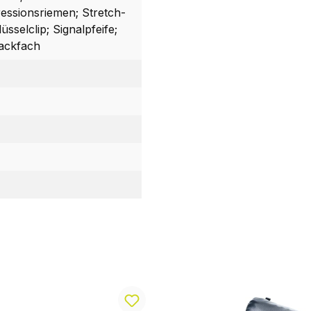
essionsriemen; Stretch-
sselclip; Signalpfeife;
sackfach