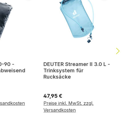
0-90 -
DEUTER Streamer II 3.0 L -
rabweisend
Trinksystem für
Rucksäcke
Regulärer Preis:
47,95 €
rb
ersandkosten
Preise inkl. MwSt. zzgl.
In den Warenkorb
Versandkosten