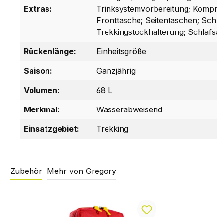
Extras:
Trinksystemvorbereitung; Kompr
Fronttasche; Seitentaschen; Schlü
Trekkingstockhalterung; Schlaf
Rückenlänge:
Einheitsgröße
Saison:
Ganzjährig
Volumen:
68 L
Merkmal:
Wasserabweisend
Einsatzgebiet:
Trekking
Zubehör
Mehr von Gregory
Produktgalerie überspringen