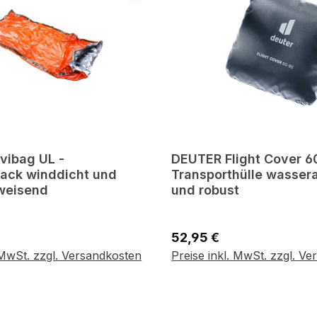
vibag UL -
DEUTER Flight Cover 6
ack winddicht und
Transporthülle wasse
weisend
und robust
reis:
Regulärer Preis:
52,95 €
 den Warenkorb
In den Warenko
 MwSt. zzgl. Versandkosten
Preise inkl. MwSt. zzgl. V