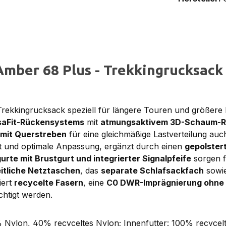
mber 68 Plus - Trekkingrucksack
Trekkingrucksack speziell für längere Touren und größere
saFit-Rückensystems
mit
atmungsaktivem 3D-Schaum-R
 mit Querstreben
für eine gleichmäßige Lastverteilung auc
t und optimale Anpassung, ergänzt durch einen
gepolster
urte mit Brustgurt und integrierter Signalpfeife
sorgen f
itliche Netztaschen
, das
separate Schlafsackfach
sowie
iert
recycelte Fasern
, eine
C0 DWR-Imprägnierung ohne
htigt werden.
ylon, 40% recyceltes Nylon; Innenfutter: 100% recyceltes