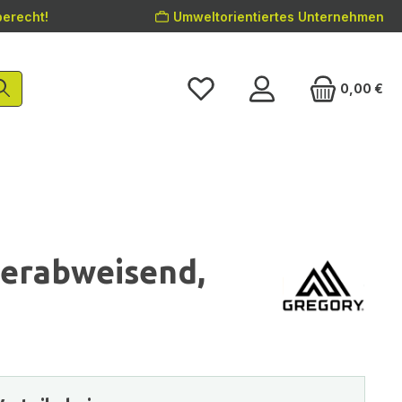
erecht!
Umweltorientiertes Unternehmen
0,00 €
serabweisend,