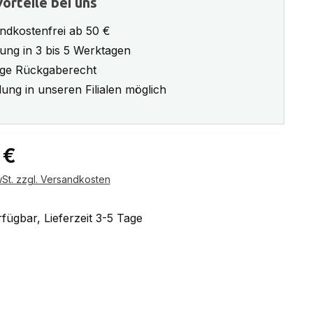
orteile bei uns
ndkostenfrei ab 50 €
rung in 3 bis 5 Werktagen
ge Rückgaberecht
ung in unseren Filialen möglich
eis:
 €
wSt. zzgl. Versandkosten
fügbar, Lieferzeit 3-5 Tage
ählen
avy