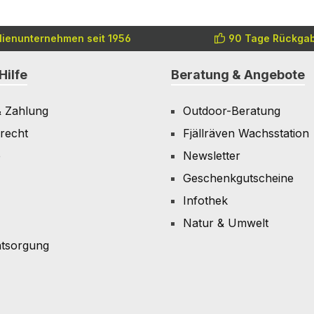
lienunternehmen seit 1956
90 Tage Rückgab
Hilfe
Beratung & Angebote
& Zahlung
Outdoor-Beratung
recht
Fjällräven Wachsstation
e
Newsletter
Geschenkgutscheine
Infothek
Natur & Umwelt
ntsorgung