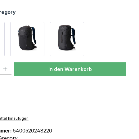
regory
l: Gib den gewünschten Wert ein oder benutze die Schaltflächen um
In den Warenkorb
ttel hinzufügen
mmer:
5400520248220
Gregory