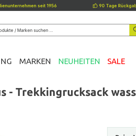
lienunternehmen seit 1956
90 Tage Rückgab
UNG
MARKEN
NEUHEITEN
SALE
 - Trekkingrucksack was