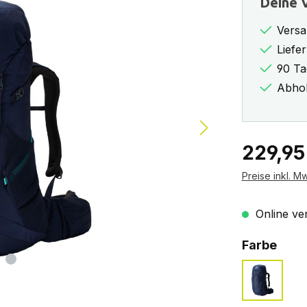
Deine V
Versa
Liefe
90 Ta
Abhol
Regulärer Pr
229,95
Preise inkl. M
Online ver
ausw
Farbe
arctic n