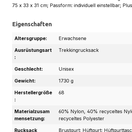
75 x 33 x 31 cm; Passform: individuell einstellbar; P
Eigenschaften
Altersgruppe:
Erwachsene
Ausrüstungsart
Trekkingrucksack
:
Geschlecht:
Unisex
Gewicht:
1730 g
Herstellergröße
68
:
Materialzusam
60% Nylon, 40% recyceltes Nylo
mensetzung:
recyceltes Polyester
Rucksack
Brustgurt; Hüftgurt; Hüftgurttas