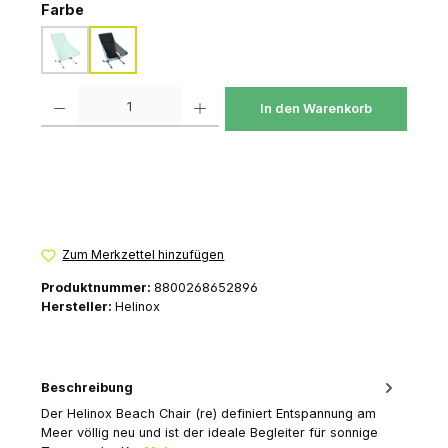
auswählen
Farbe
biscay green
black
(Diese Option ist zurzeit nicht verfügbar.)
Produkt Anzahl: Gib den gewünschten Wert ein oder benutze die Schaltfl
In den Warenkorb
Zum Merkzettel hinzufügen
Produktnummer:
8800268652896
Hersteller:
Helinox
Beschreibung
Der Helinox Beach Chair (re) definiert Entspannung am
Meer völlig neu und ist der ideale Begleiter für sonnige