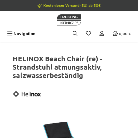
Zum Hauptinhalt springen
Kostenloser Versand (EU) ab 50€
Navigation
0,00 €
HELINOX Beach Chair (re) -
Strandstuhl atmungsaktiv,
salzwasserbeständig
Bildergalerie überspringen