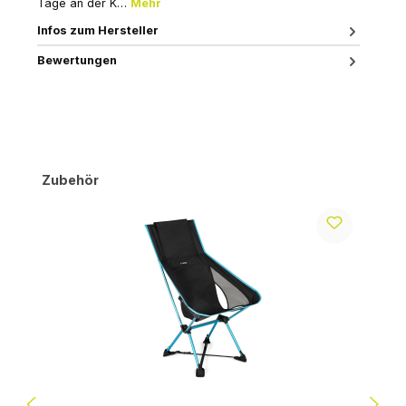
Tage an der K…
Mehr
Infos zum Hersteller
Bewertungen
Produktgalerie überspringen
Zubehör