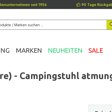
lienunternehmen seit 1956
90 Tage Rückgab
UNG
MARKEN
NEUHEITEN
SALE
re) - Campingstuhl atmun