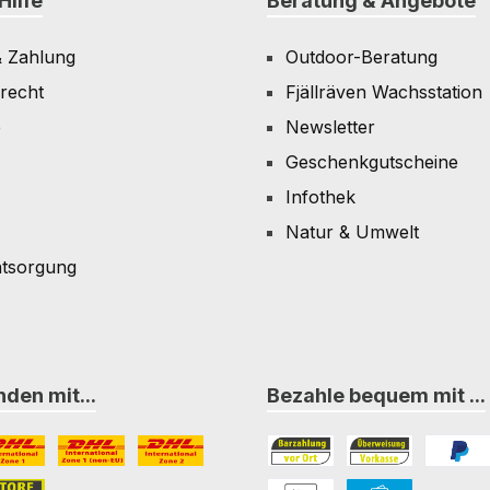
Hilfe
Beratung & Angebote
& Zahlung
Outdoor-Beratung
recht
Fjällräven Wachsstation
e
Newsletter
Geschenkgutscheine
Infothek
Natur & Umwelt
ntsorgung
den mit...
Bezahle bequem mit ...
L Paket International Zone 1
DHL Paket International Zone 1 (non-EU)
DHL Paket International Zone 2
Bezahlung in der Filiale
Vorkasse
PayPal