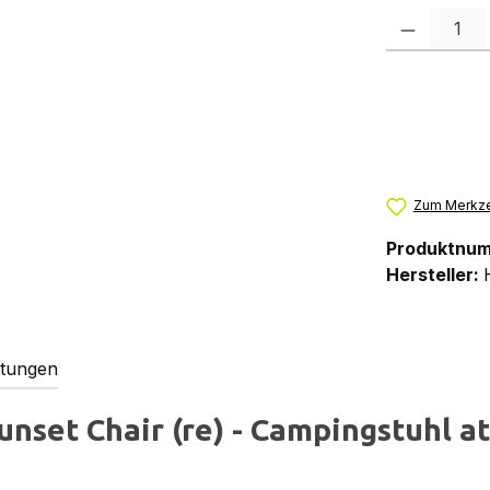
Produkt Anzah
Zum Merkze
Produktnu
Hersteller:
tungen
nset Chair (re) - Campingstuhl a