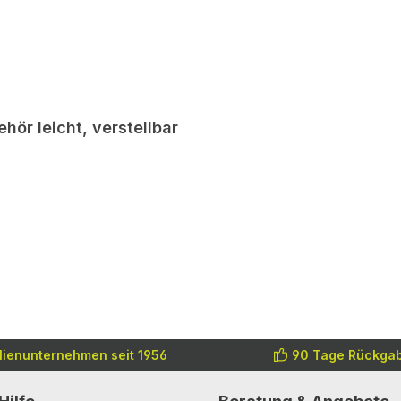
ör leicht, verstellbar
lienunternehmen seit 1956
90 Tage Rückgab