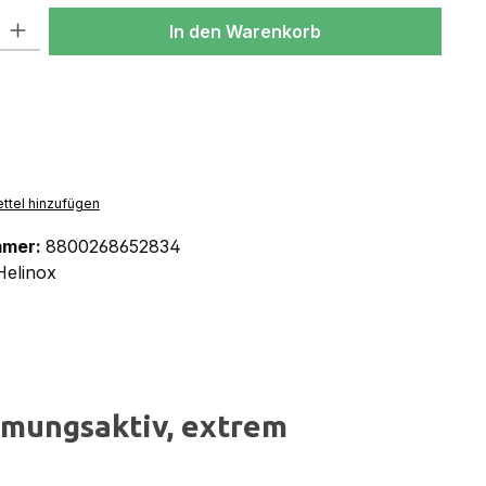
l: Gib den gewünschten Wert ein oder benutze die Schaltflächen um
In den Warenkorb
ttel hinzufügen
mmer:
8800268652834
Helinox
tmungsaktiv, extrem