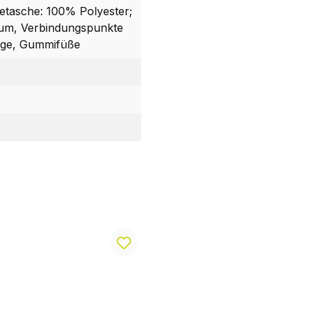
getasche: 100% Polyester;
ium, Verbindungspunkte
üge, Gummifüße