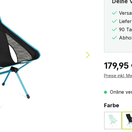
Deine V
Versa
Liefe
90 Ta
Abhol
Regulärer Pr
179,95
Preise inkl. M
Online ver
ausw
Farbe
biscay g
(Diese Opt