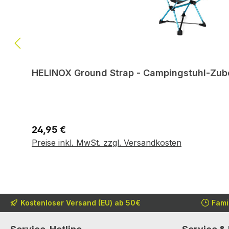
HELINOX Ground Strap - Campingstuhl-Zubeh
Regulärer Preis:
24,95 €
In den Warenkorb
Preise inkl. MwSt. zzgl. Versandkosten
Kostenloser Versand (EU) ab 50€
Fami