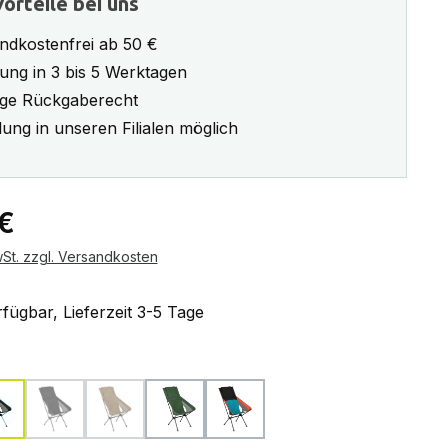
orteile bei uns
ndkostenfrei ab 50 €
rung in 3 bis 5 Werktagen
ge Rückgaberecht
ung in unseren Filialen möglich
eis:
 €
wSt. zzgl. Versandkosten
fügbar, Lieferzeit 3-5 Tage
ählen
reen
black
blackout edition
coyote tan
forest green
heritage multi block
ion ist zurzeit nicht verfügbar.)
(Diese Option ist zurzeit nicht verfügbar.)
(Diese Option ist zurzeit nicht verfügbar.)