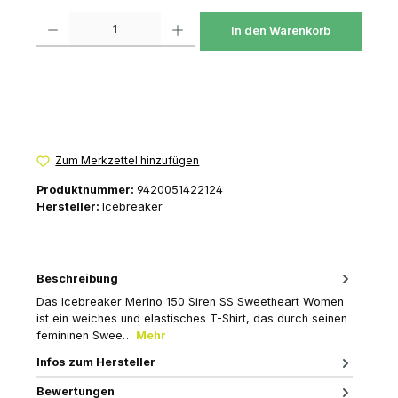
Produkt Anzahl: Gib den gewünschten Wert ein oder benutze die Schaltfl
In den Warenkorb
Zum Merkzettel hinzufügen
Produktnummer:
9420051422124
Hersteller:
Icebreaker
Beschreibung
Das Icebreaker Merino 150 Siren SS Sweetheart Women
ist ein weiches und elastisches T-Shirt, das durch seinen
femininen Swee…
Mehr
Infos zum Hersteller
Bewertungen