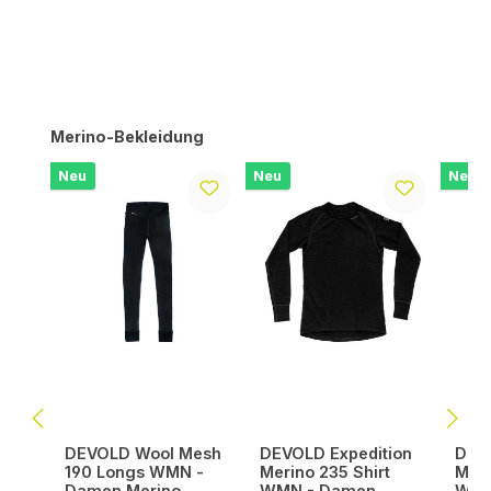
Produktgalerie überspringen
Merino-Bekleidung
Neu
Neu
Neu
DEVOLD Wool Mesh
DEVOLD Expedition
DEV
190 Longs WMN -
Merino 235 Shirt
Meri
Damen Merino
WMN - Damen
WMN