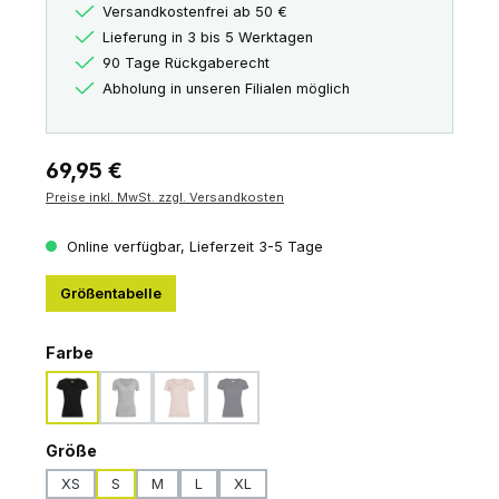
Versandkostenfrei ab 50 €
Lieferung in 3 bis 5 Werktagen
90 Tage Rückgaberecht
Abholung in unseren Filialen möglich
Regulärer Preis:
69,95 €
Preise inkl. MwSt. zzgl. Versandkosten
Online verfügbar, Lieferzeit 3-5 Tage
Größentabelle
auswählen
Farbe
black
gritstone-hthr-013
pink-quartz
midnight-navy
(Diese Option ist zurzeit nicht verfügbar.)
(Diese Option ist zurzeit nicht verfügbar.)
(Diese Option ist zurzeit nicht verfügbar.)
auswählen
Größe
XS
S
M
L
XL