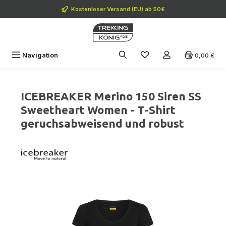
Zum Hauptinhalt springen
Kostenloser Versand (EU) ab 50€
Navigation
0,00 €
ICEBREAKER Merino 150 Siren SS
Sweetheart Women - T-Shirt
geruchsabweisend und robust
Bildergalerie überspringen