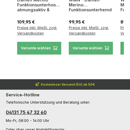
Funktionsunterhose
Merino
Mer
atmungsaktiv &
Funktionsunterhemd
Funk
geruchshemmend
atmungsaktiv &
atmu
geruchshemmend
ger
Regulärer Preis:
Regulärer Preis:
Regul
109,95 €
99,95 €
89,9
Preise inkl. MwSt. zzgl.
Preise inkl. MwSt. zzgl.
Preis
Versandkosten
Versandkosten
Vers
Variante wählen
Variante wählen
Va
Kostenloser Versand (EU) ab 50€
Service-Hotline
Telefonische Unterstützung und Beratung unter:
04131 75 47 32 60
Mo-Fr, 08:00 - 14:00 Uhr
Oder über unser
Kontaktformular
.