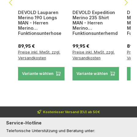
DEVOLD Lauparen
DEVOLD Expedition
DEV
Merino 190 Longs
Merino 235 Shirt
Meri
MAN - Herren
MAN - Herren
MAN 
Merino
Merino
Mer
Funktionsunterhose
Funktionsunterhemd
Funk
atmungsaktiv &
atmungsaktiv &
atmu
geruchshemmend
geruchshemmend
ger
Regulärer Preis:
Regulärer Preis:
Regul
89,95 €
99,95 €
89,9
Preise inkl. MwSt. zzgl.
Preise inkl. MwSt. zzgl.
Preis
Versandkosten
Versandkosten
Vers
Variante wählen
Variante wählen
Va
Kostenloser Versand (EU) ab 50€
Service-Hotline
Telefonische Unterstützung und Beratung unter: