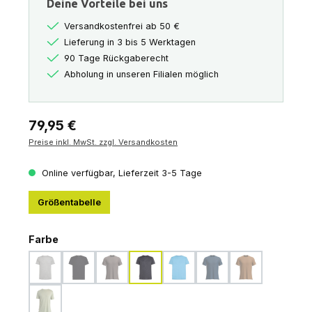
Deine Vorteile bei uns
Versandkostenfrei ab 50 €
Lieferung in 3 bis 5 Werktagen
90 Tage Rückgaberecht
Abholung in unseren Filialen möglich
Regulärer Preis:
79,95 €
Preise inkl. MwSt. zzgl. Versandkosten
Online verfügbar, Lieferzeit 3-5 Tage
Größentabelle
auswählen
Farbe
metro-hthr
black
porcini
midnight-navy-hthr
arctic
atlantis
trail
(Diese Option ist zurzeit nicht verfügbar.)
(Diese Option ist zurzeit nicht verfügbar.)
(Diese Option ist zurzeit nicht verfügbar.)
(Diese Option ist zurzeit nicht verf
(Diese Option ist zurzeit n
(Diese Option ist 
lichen
(Diese Option ist zurzeit nicht verfügbar.)