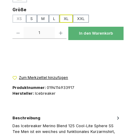
auswählen
Größe
XS
S
M
L
XL
XXL
(Diese Option ist zurzeit nicht verfügbar.)
Produkt Anzahl: Gib den gewünschten Wert ein oder benutze die Schaltfl
In den Warenkorb
Zum Merkzettel hinzufügen
Produktnummer:
0194114933917
Hersteller:
Icebreaker
Beschreibung
Das Icebreaker Merino Blend 125 Cool-Lite Sphere SS
Tee Men ist ein weiches und funktionales Kurzarmshirt,