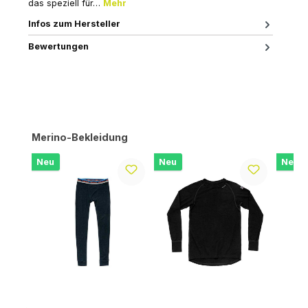
das speziell für…
Mehr
Infos zum Hersteller
Bewertungen
Produktgalerie überspringen
Merino-Bekleidung
Neu
Neu
Neu