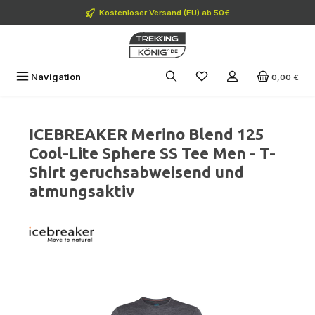
Zum Hauptinhalt springen
Kostenloser Versand (EU) ab 50€
Navigation
0,00 €
ICEBREAKER Merino Blend 125
Cool-Lite Sphere SS Tee Men - T-
Shirt geruchsabweisend und
atmungsaktiv
Bildergalerie überspringen