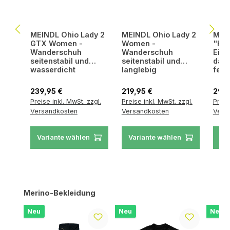
MEINDL Ohio Lady 2
MEINDL Ohio Lady 2
MEIN
GTX Women -
Women -
"Hik
Wanderschuh
Wanderschuh
Einl
seitenstabil und
seitenstabil und
däm
wasserdicht
langlebig
feuc
ere
Regulärer Preis:
Regulärer Preis:
Regul
239,95 €
219,95 €
29,9
Preise inkl. MwSt. zzgl.
Preise inkl. MwSt. zzgl.
Preis
Versandkosten
Versandkosten
Vers
Variante wählen
Variante wählen
Va
Produktgalerie überspringen
Merino-Bekleidung
Neu
Neu
Neu