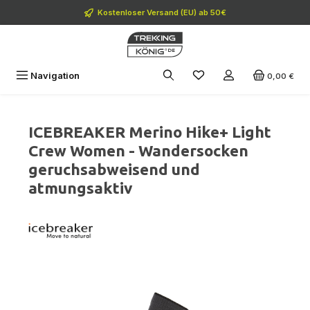
Zum Hauptinhalt springen
Kostenloser Versand (EU) ab 50€
Navigation
0,00 €
ICEBREAKER Merino Hike+ Light
Crew Women - Wandersocken
geruchsabweisend und
atmungsaktiv
Bildergalerie überspringen