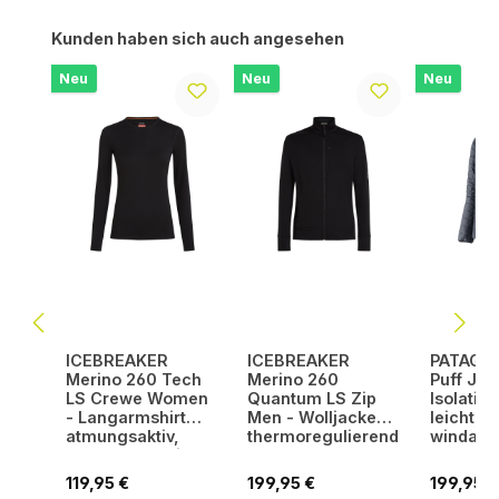
Produktgalerie überspringen
Kunden haben sich auch angesehen
Neu
Neu
Neu
ICEBREAKER
ICEBREAKER
PATAGO
Merino 260 Tech
Merino 260
Puff Jac
LS Crewe Women
Quantum LS Zip
Isolatio
- Langarmshirt
Men - Wolljacke
leicht,
atmungsaktiv,
thermoregulierend
windabw
geruchsabweisend
,
geruchsabweisend
Regulärer Preis:
Regulärer Preis:
Regulärer
119,95 €
199,95 €
199,95 €