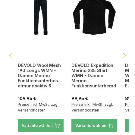
DEVOLD Wool Mesh
DEVOLD Expedition
DEV
190 Longs WMN -
Merino 235 Shirt
Meri
Damen Merino
WMN - Damen
WMN
Funktionsunterhose
Merino
Mer
atmungsaktiv &
Funktionsunterhemd
Funk
geruchshemmend
atmungsaktiv &
atmu
geruchshemmend
ger
Regulärer Preis:
Regulärer Preis:
Regul
109,95 €
99,95 €
89,9
Preise inkl. MwSt. zzgl.
Preise inkl. MwSt. zzgl.
Preis
Versandkosten
Versandkosten
Vers
Variante wählen
Variante wählen
Va