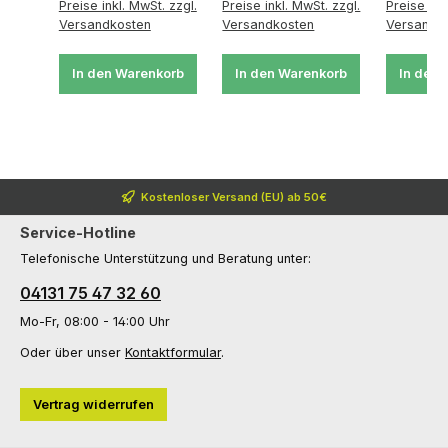
Preise inkl. MwSt. zzgl.
Preise inkl. MwSt. zzgl.
Preise ink
Versandkosten
Versandkosten
Versandk
In den Warenkorb
In den Warenkorb
In den 
Kostenloser Versand (EU) ab 50€
Service-Hotline
Telefonische Unterstützung und Beratung unter:
04131 75 47 32 60
Mo-Fr, 08:00 - 14:00 Uhr
Oder über unser
Kontaktformular
.
Vertrag widerrufen