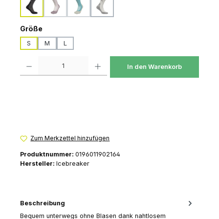
obsidian/black
pink-quartz/java
tidal-teal/lichen
blizzard-hthr/alloy
(Diese Option ist zurzeit nicht verfügbar.)
(Diese Option ist zurzeit nicht verfügbar.)
auswählen
Größe
S
M
L
Produkt Anzahl: Gib den gewünschten Wert ein oder benutze die Schaltfl
In den Warenkorb
Zum Merkzettel hinzufügen
Produktnummer:
0196011902164
Hersteller:
Icebreaker
Beschreibung
Bequem unterwegs ohne Blasen dank nahtlosem