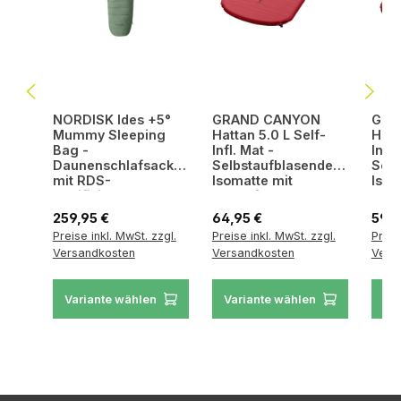
NORDISK Ides +5°
GRAND CANYON
GRA
Mummy Sleeping
Hattan 5.0 L Self-
Hatt
Bag -
Infl. Mat -
Infl.
Daunenschlafsack
Selbstaufblasende
Selb
mit RDS-
Isomatte mit
Isom
zertifizierter Crystal
rutschfester
ruts
Down® Füllung
Unterseite
Unte
Regulärer Preis:
Regulärer Preis:
Regul
259,95 €
64,95 €
59,9
Preise inkl. MwSt. zzgl.
Preise inkl. MwSt. zzgl.
Preis
Versandkosten
Versandkosten
Vers
Variante wählen
Variante wählen
Va