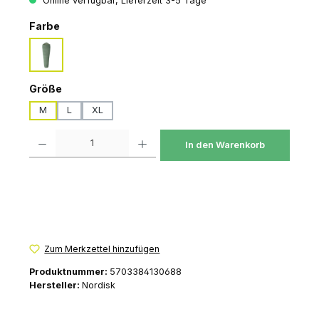
Online verfügbar, Lieferzeit 3-5 Tage
auswählen
Farbe
hedge-green
auswählen
Größe
M
L
XL
Produkt Anzahl: Gib den gewünschten Wert ein oder benutze die Schaltfl
In den Warenkorb
Zum Merkzettel hinzufügen
Produktnummer:
5703384130688
Hersteller:
Nordisk