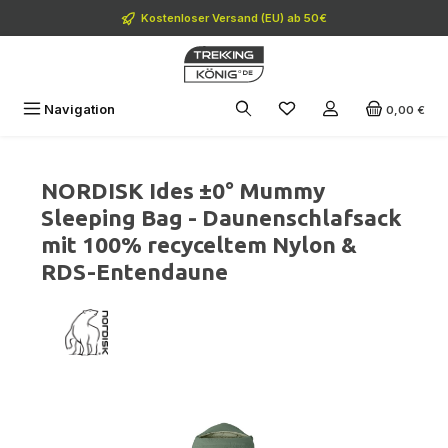
Zum Hauptinhalt springen
Kostenloser Versand (EU) ab 50€
Navigation
0,00 €
NORDISK Ides ±0° Mummy
Sleeping Bag - Daunenschlafsack
mit 100% recyceltem Nylon &
RDS-Entendaune
Bildergalerie überspringen