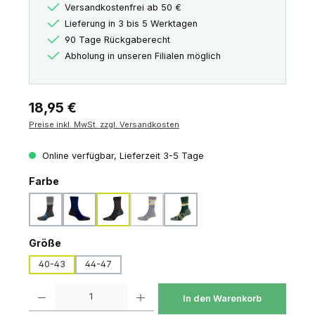
Versandkostenfrei ab 50 €
Lieferung in 3 bis 5 Werktagen
90 Tage Rückgaberecht
Abholung in unseren Filialen möglich
Regulärer Preis:
18,95 €
Preise inkl. MwSt. zzgl. Versandkosten
Online verfügbar, Lieferzeit 3-5 Tage
auswählen
Farbe
grey-mounty
navy
anthracite-navy
navy-jakobsweg
anthracite-olive
(Diese Option ist zurzeit nicht verfügbar.)
auswählen
Größe
40-43
44-47
Produkt Anzahl: Gib den gewünschten Wert ein oder benutze die Schaltfl
In den Warenkorb