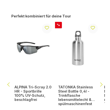
Produktgalerie überspringen
Perfekt kombiniert für deine Tour
Rabatt
%
ALPINA Tri-Scray 2.0
TATONKA Stainless
PAC
HR - Sportbrille
Steel Bottle 0,4l -
Nah
100% UV-Schutz,
Trinkflasche
Mul
beschlagfrei
lebensmittelecht &
mi
spülmaschinenfest
Tr