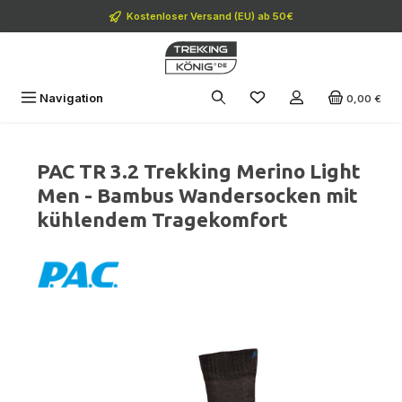
Zum Hauptinhalt springen
Kostenloser Versand (EU) ab 50€
Navigation
0,00 €
PAC TR 3.2 Trekking Merino Light
Men - Bambus Wandersocken mit
kühlendem Tragekomfort
Bildergalerie überspringen