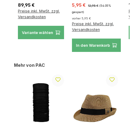
Regulärer Preis:
Verkaufspreis:
Regulärer Preis:
Reg
89,95 €
5,95 €
16,
12,95 €
(54.05%
Preise inkl. MwSt. zzgl.
Prei
gespart)
Versandkosten
Ver
vorher 5,95 €
Preise inkl. MwSt. zzgl.
Versandkosten
Variante wählen
V
In den Warenkorb
Produktgalerie überspringen
Mehr von PAC