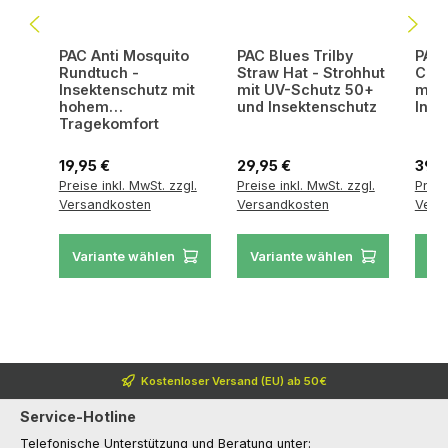
PAC Anti Mosquito
PAC Blues Trilby
PAC 
Rundtuch -
Straw Hat - Strohhut
Clyd
Insektenschutz mit
mit UV-Schutz 50+
mit 
hohem
und Insektenschutz
Inse
Tragekomfort
Regulärer Preis:
Regulärer Preis:
Regul
19,95 €
29,95 €
39,9
Preise inkl. MwSt. zzgl.
Preise inkl. MwSt. zzgl.
Preis
Versandkosten
Versandkosten
Vers
Variante wählen
Variante wählen
Va
Kostenloser Versand (EU) ab 50€
Service-Hotline
Telefonische Unterstützung und Beratung unter: