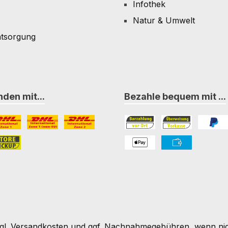
Infothek
Natur & Umwelt
ntsorgung
den mit...
Bezahle bequem mit ...
L Paket International Zone 1
DHL Paket International Zone 1 (non-EU)
DHL Paket International Zone 2
Bezahlung in der Filiale
Vorkasse
PayPal
nternational Zone 3
ore-Pickup
PAYONE Apple Pay
PAYONE Vorkass
gl.
Versandkosten
und ggf. Nachnahmegebühren, wenn nic