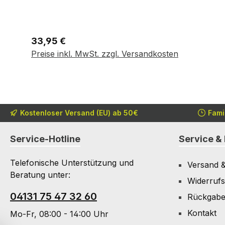
Regulärer Preis:
33,95 €
In den Warenkorb
Preise inkl. MwSt. zzgl. Versandkosten
Kostenloser Versand (EU) ab 50€
Fami
Service-Hotline
Service & 
Telefonische Unterstützung und
Versand 
Beratung unter:
Widerrufs
04131 75 47 32 60
Rückgab
Kontakt
Mo-Fr, 08:00 - 14:00 Uhr