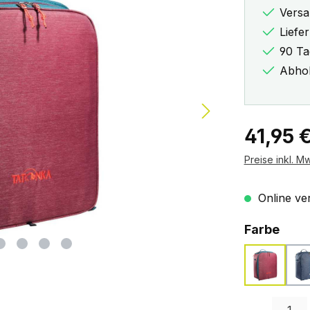
Versa
Liefe
90 Ta
Abhol
Regulärer Pr
41,95 
Preise inkl. M
Online ver
ausw
Farbe
bordeau
Produkt Anzah