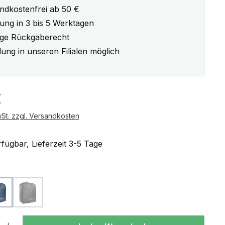
ndkostenfrei ab 50 €
rung in 3 bis 5 Werktagen
ge Rückgaberecht
ung in unseren Filialen möglich
eis:
€
wSt. zzgl. Versandkosten
fügbar, Lieferzeit 3-5 Tage
ählen
x-red
navy
off-black
(Diese Option ist zurzeit nicht verfügbar.)
l: Gib den gewünschten Wert ein oder benutze die Schaltflächen um