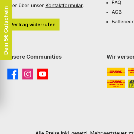
FAQ
Oder über unser
Kontaktformular
.
Dein 5€ Gutschein
AGB
Batteriee
Vertrag widerrufen
Unsere Communities
Wir versen
Facebook
Instagram
YouTube
DHL
DH
DHL Paket I
St
Alle Preise inkl. gesetzl. Mehrwertsteuer zz