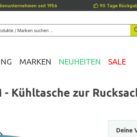
lienunternehmen seit 1956
90 Tage Rückgab
UNG
MARKEN
NEUHEITEN
SALE
- Kühltasche zur Rucksack
Deine V