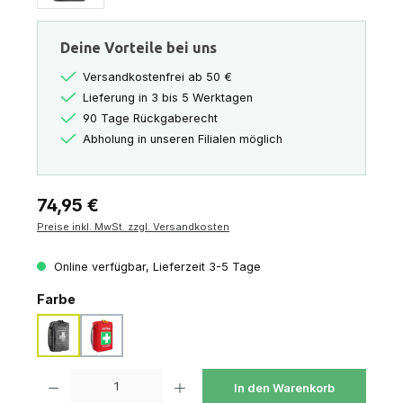
Deine Vorteile bei uns
Versandkostenfrei ab 50 €
Lieferung in 3 bis 5 Werktagen
90 Tage Rückgaberecht
Abholung in unseren Filialen möglich
Regulärer Preis:
74,95 €
Preise inkl. MwSt. zzgl. Versandkosten
Online verfügbar, Lieferzeit 3-5 Tage
auswählen
Farbe
black
red
Produkt Anzahl: Gib den gewünschten Wert ein oder benutze die Schaltfl
In den Warenkorb