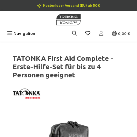
Zum Hauptinhalt springen
Kostenloser Versand (EU) ab 50€
Navigation
0,00 €
TATONKA First Aid Complete -
Erste-Hilfe-Set für bis zu 4
Personen geeignet
Bildergalerie überspringen