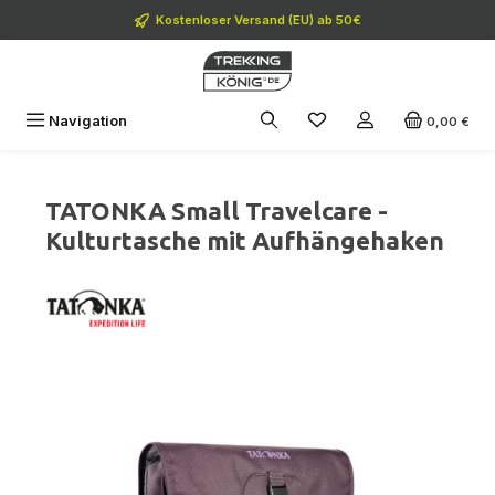
Zum Hauptinhalt springen
Kostenloser Versand (EU) ab 50€
Navigation
0,00 €
TATONKA Small Travelcare -
Kulturtasche mit Aufhängehaken
Bildergalerie überspringen