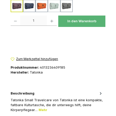
midnight-plum
navy
red-earth
sage-green
titan-grey
(Diese Option ist zurzeit nicht verfügbar.)
Produkt Anzahl: Gib den gewünschten Wert ein oder benutze die Schaltfl
In den Warenkorb
Zum Merkzettel hinzufügen
Produktnummer:
4013236409185
Hersteller:
Tatonka
Beschreibung
Tatonka Small Travelcare von Tatonka ist eine kompakte,
faltbare Kulturtasche, die dir unterwegs hilft, deine
Körperpflegear…
Mehr