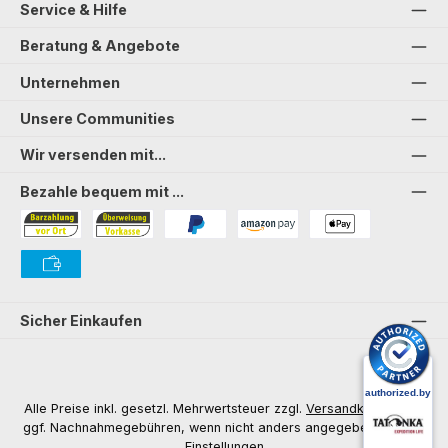
Service & Hilfe
Beratung & Angebote
Unternehmen
Unsere Communities
Wir versenden mit...
Bezahle bequem mit ...
Bezahlung in der Filiale
Vorkasse
PayPal
Amazon Pay
PAYONE Apple Pay
PAYONE Vorkasse
Sicher Einkaufen
Alle Preise inkl. gesetzl. Mehrwertsteuer zzgl.
Versandkosten
und
ggf. Nachnahmegebühren, wenn nicht anders angegeben.
Cookie
Einstellungen