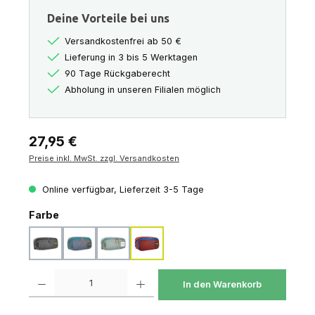
Deine Vorteile bei uns
Versandkostenfrei ab 50 €
Lieferung in 3 bis 5 Werktagen
90 Tage Rückgaberecht
Abholung in unseren Filialen möglich
Regulärer Preis:
27,95 €
Preise inkl. MwSt. zzgl. Versandkosten
Online verfügbar, Lieferzeit 3-5 Tage
auswählen
Farbe
black
navy
sage-green
tango-red
Produkt Anzahl: Gib den gewünschten Wert ein oder benutze die Schaltfl
In den Warenkorb