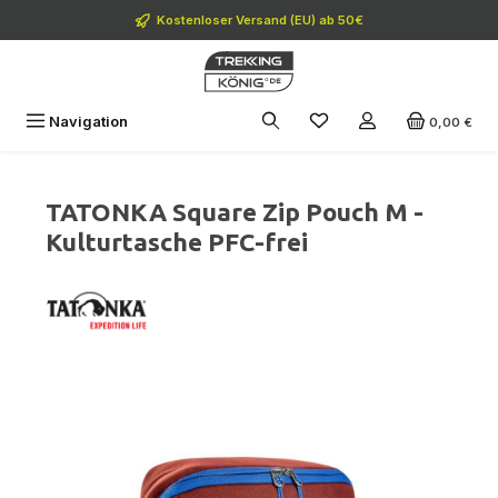
Zum Hauptinhalt springen
Kostenloser Versand (EU) ab 50€
Navigation
0,00 €
TATONKA Square Zip Pouch M -
Kulturtasche PFC-frei
Bildergalerie überspringen