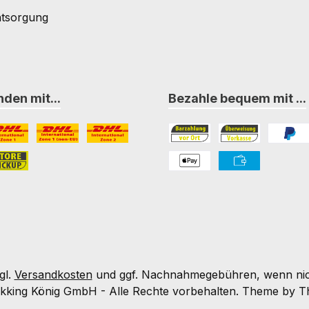
ntsorgung
den mit...
Bezahle bequem mit ...
L Paket International Zone 1
DHL Paket International Zone 1 (non-EU)
DHL Paket International Zone 2
Bezahlung in der Filiale
Vorkasse
PayPal
nternational Zone 3
ore-Pickup
PAYONE Apple Pay
PAYONE Vorkass
gl.
Versandkosten
und ggf. Nachnahmegebühren, wenn nic
kking König GmbH - Alle Rechte vorbehalten. Theme by
T