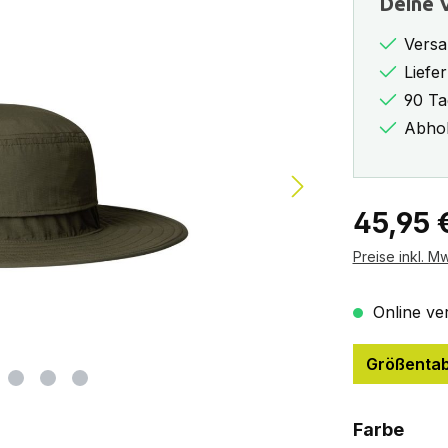
Deine V
Versa
Liefe
90 Ta
Abhol
Regulärer Pr
45,95 
Preise inkl. M
Online ver
Größentab
ausw
Farbe