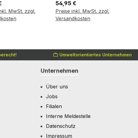
er Preis:
Regulärer Preis:
€
54,95 €
nkl. MwSt. zzgl.
Preise inkl. MwSt. zzgl.
den Warenkorb
In den Warenkorb
dkosten
Versandkosten
erecht!
Umweltorientiertes Unternehmen
Unternehmen
Über uns
Jobs
Filialen
Interne Meldestelle
Datenschutz
Impressum