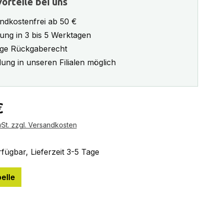
orteile bei uns
ndkostenfrei ab 50 €
rung in 3 bis 5 Werktagen
ge Rückgaberecht
ung in unseren Filialen möglich
eis:
€
wSt. zzgl. Versandkosten
fügbar, Lieferzeit 3-5 Tage
elle
ählen