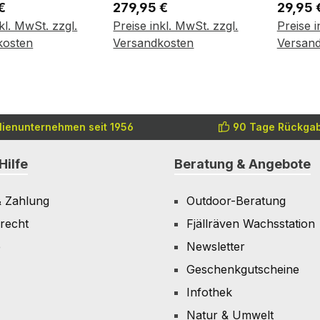
r Preis:
Regulärer Preis:
Regulär
€
279,95 €
29,95 
kl. MwSt. zzgl.
Preise inkl. MwSt. zzgl.
Preise i
en Warenkorb
In den Warenkorb
In 
kosten
Versandkosten
Versan
lienunternehmen seit 1956
90 Tage Rückgab
Hilfe
Beratung & Angebote
& Zahlung
Outdoor-Beratung
recht
Fjällräven Wachsstation
e
Newsletter
Geschenkgutscheine
Infothek
Natur & Umwelt