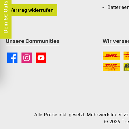
Dein 5€ Gutschein
Batteriee
Vertrag widerrufen
Unsere Communities
Wir versen
Facebook
Instagram
YouTube
DHL
DH
DHL Paket I
St
Alle Preise inkl. gesetzl. Mehrwertsteuer zz
© 2026 Tre