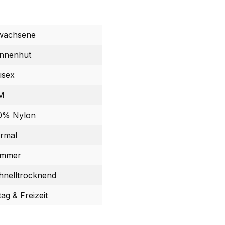
wachsene
nnenhut
isex
M
0% Nylon
rmal
mmer
hnelltrocknend
tag & Freizeit