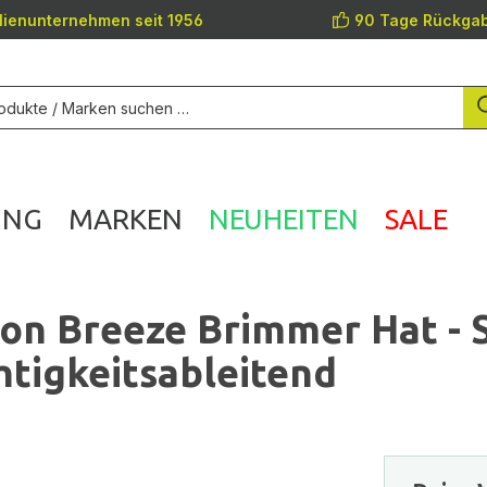
lienunternehmen seit 1956
90 Tage Rückgab
UNG
MARKEN
NEUHEITEN
SALE
on Breeze Brimmer Hat - 
htigkeitsableitend