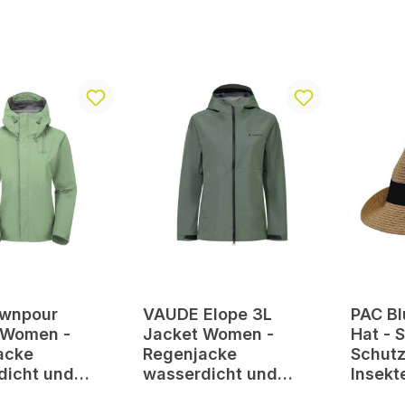
wnpour
VAUDE Elope 3L
PAC Bl
 Women -
Jacket Women -
Hat - 
acke
Regenjacke
Schutz
dicht und
wasserdicht und
Insekt
cht
winddicht