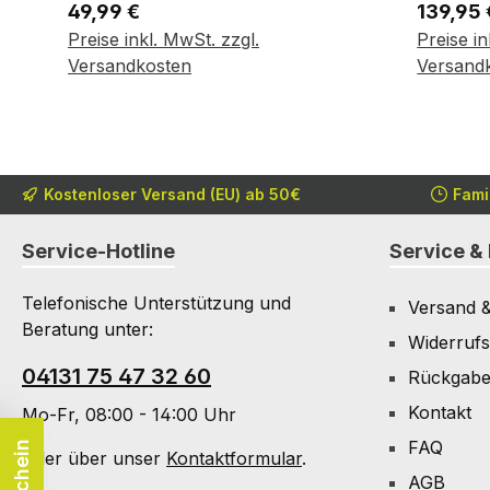
Regulärer Preis:
Reguläre
49,99 €
139,95 
Preise inkl. MwSt. zzgl.
Preise in
In den Warenkorb
In d
Versandkosten
Versand
Kostenloser Versand (EU) ab 50€
Fami
Service-Hotline
Service & 
Telefonische Unterstützung und
Versand 
Beratung unter:
Widerrufs
04131 75 47 32 60
Rückgab
Kontakt
Mo-Fr, 08:00 - 14:00 Uhr
FAQ
Oder über unser
Kontaktformular
.
AGB