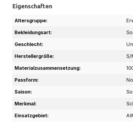
Eigenschaften
Altersgruppe:
Er
Bekleidungsart:
So
Geschlecht:
Un
Herstellergröße:
S/
Materialzusammensetzung:
10
Passform:
No
Saison:
So
Merkmal:
Sc
Einsatzgebiet:
All