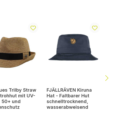
ues Trilby Straw
FJÄLLRÄVEN Kiruna
Strohhut mit UV-
Hat - Faltbarer Hut
 50+ und
schnelltrocknend,
enschutz
wasserabweisend