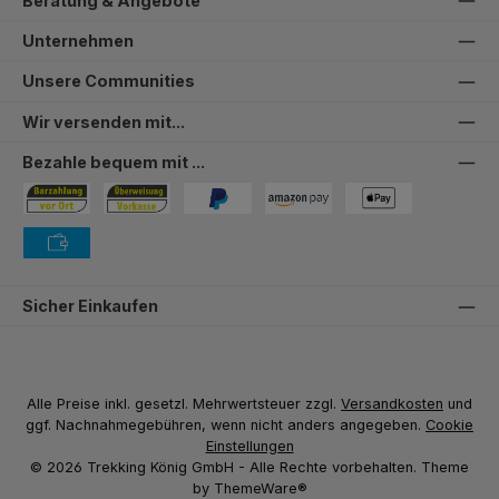
Beratung & Angebote
Unternehmen
Unsere Communities
Wir versenden mit...
Bezahle bequem mit ...
Bezahlung in der Filiale
Vorkasse
PayPal
Amazon Pay
PAYONE Apple Pay
PAYONE Vorkasse
Sicher Einkaufen
Alle Preise inkl. gesetzl. Mehrwertsteuer zzgl.
Versandkosten
und
ggf. Nachnahmegebühren, wenn nicht anders angegeben.
Cookie
Einstellungen
© 2026 Trekking König GmbH - Alle Rechte vorbehalten. Theme
by
ThemeWare®