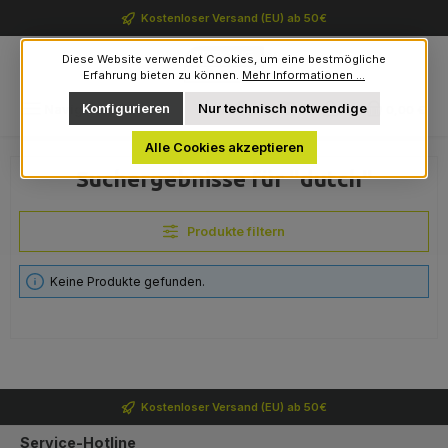
Zum Hauptinhalt springen
Kostenloser Versand (EU) ab 50€
Diese Website verwendet Cookies, um eine bestmögliche
Erfahrung bieten zu können.
Mehr Informationen ...
Du hast 0 Produkte auf 
Konfigurieren
Nur technisch notwendige
Navigation
0,00 €
Alle Cookies akzeptieren
Suchergebnisse für "dutch"
Produkte filtern
Keine Produkte gefunden.
Kostenloser Versand (EU) ab 50€
Service-Hotline