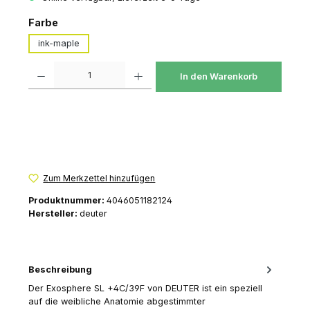
auswählen
Farbe
ink-maple
Produkt Anzahl: Gib den gewünschten Wert ein oder benutze die Schaltfl
In den Warenkorb
Zum Merkzettel hinzufügen
Produktnummer:
4046051182124
Hersteller:
deuter
Beschreibung
Der Exosphere SL +4C/39F von DEUTER ist ein speziell
auf die weibliche Anatomie abgestimmter