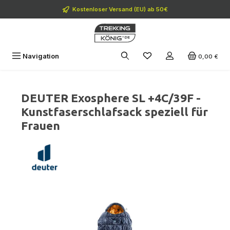
Zum Hauptinhalt springen
Kostenloser Versand (EU) ab 50€
Navigation
0,00 €
DEUTER Exosphere SL +4C/39F -
Kunstfaserschlafsack speziell für
Frauen
Bildergalerie überspringen