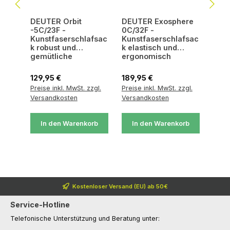
DEUTER Orbit
DEUTER Exosphere
-5C/23F -
0C/32F -
Kunstfaserschlafsac
Kunstfaserschlafsac
k robust und
k elastisch und
gemütliche
ergonomisch
Regulärer Preis:
Regulärer Preis:
129,95 €
189,95 €
Preise inkl. MwSt. zzgl.
Preise inkl. MwSt. zzgl.
Versandkosten
Versandkosten
In den Warenkorb
In den Warenkorb
Kostenloser Versand (EU) ab 50€
Service-Hotline
Telefonische Unterstützung und Beratung unter: