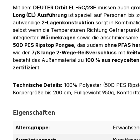
Mit dem
DEUTER Orbit EL -5C/23F
müssen auch große
Long (EL) Ausführung
ist speziell auf Personen bis 
aufwendige
2-Lagenkonstruktion
sorgt in Kombinati
selbst wenn die Temperaturen Richtung Gefrierpunkt
integrierter
Wärmekragen
sowie die anschmiegsame
50D PES Ripstop Pongee
, das zudem
ohne PFAS her
wie der
7/8 lange 2-Wege-Reißverschluss
mit
Reiß
besteht das Außenmaterial zu
100 % aus recycelten
zertifiziert
.
Technische Details:
100% Polyester (50D PES Ripsto
Körpergröße bis 200 cm, Füllgewicht 950g, Komfortte
Eigenschaften
Altersgruppe:
Erwachsen
Ausrüstungsart:
Kunstfaser