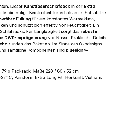
hten. Dieser
Kunstfaserschlafsack
in der
Extra
et die nötige Beinfreiheit für erholsamen Schlaf. Die
owfibre Füllung
für ein konstantes Wärmeklima,
en und schützt dich effektiv vor Feuchtigkeit. Ein
Schlafsacks. Für Langlebigkeit sorgt das
robuste
che
DWR-Imprägnierung
vor Nässe. Praktische Details
che
runden das Paket ab. Im Sinne des Ökodesigns
nd sämtliche Komponenten sind
bluesign®-
 79 g Packsack, Maße 220 / 80 / 52 cm,
23° C, Passform Extra Long Fit, Herkunft: Vietnam.