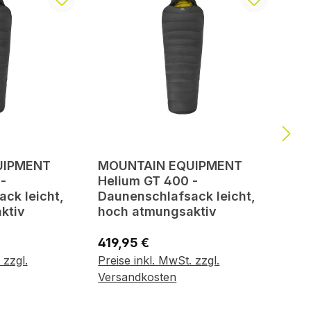
UIPMENT
MOUNTAIN EQUIPMENT
-
Helium GT 400 -
ck leicht,
Daunenschlafsack leicht,
ktiv
hoch atmungsaktiv
Regulärer Preis:
419,95 €
 zzgl.
Preise inkl. MwSt. zzgl.
renkorb
In den Warenkorb
Versandkosten