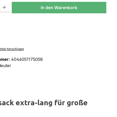
l: Gib den gewünschten Wert ein oder benutze die Schaltflächen um
In den Warenkorb
ttel hinzufügen
mmer:
4046051175058
deuter
sack extra-lang für große