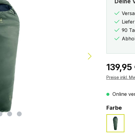
Deine V
Versa
Liefe
90 Ta
Abhol
Regulärer Pr
139,95
Preise inkl. M
Online ver
ausw
Farbe
ivy-ink