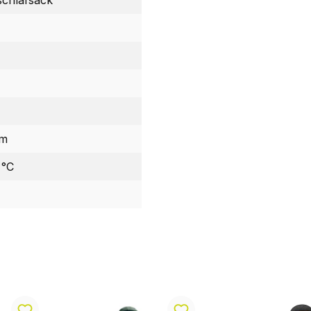
rm
 °C