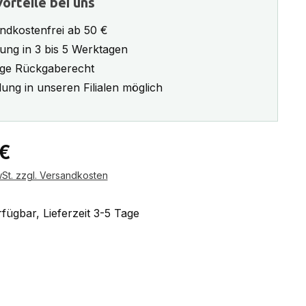
orteile bei uns
ndkostenfrei ab 50 €
rung in 3 bis 5 Werktagen
ge Rückgaberecht
ung in unseren Filialen möglich
eis:
 €
wSt. zzgl. Versandkosten
fügbar, Lieferzeit 3-5 Tage
ählen