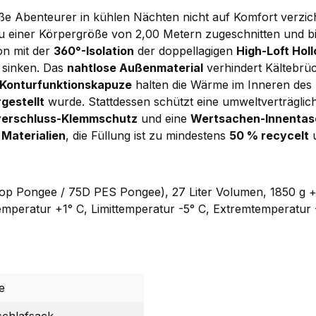
 Abenteurer in kühlen Nächten nicht auf Komfort verzic
zu einer Körpergröße von 2,00 Metern zugeschnitten und biet
on mit der
360°-Isolation
der doppellagigen
High-Loft Holl
 sinken. Das
nahtlose Außenmaterial
verhindert Kältebrück
Konturfunktionskapuze
halten die Wärme im Inneren des 
gestellt
wurde. Stattdessen schützt eine umweltverträgli
verschluss-Klemmschutz
und eine
Wertsachen-Innentas
 Materialien
, die Füllung ist zu mindestens
50 % recycelt
u
p Pongee / 75D PES Pongee), 27 Liter Volumen, 1850 g +
mperatur +1° C, Limittemperatur -5° C, Extremtemperatur -
e
schlafsack