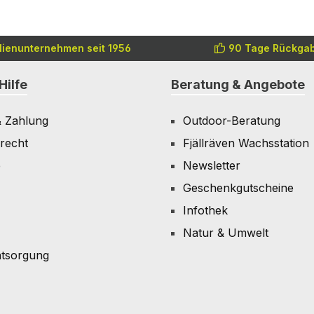
lienunternehmen seit 1956
90 Tage Rückgab
Hilfe
Beratung & Angebote
& Zahlung
Outdoor-Beratung
recht
Fjällräven Wachsstation
e
Newsletter
Geschenkgutscheine
Infothek
Natur & Umwelt
ntsorgung