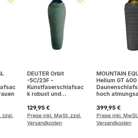
SL
DEUTER Orbit
MOUNTAIN EQ
-5C/23F -
Helium GT 400 
lafsac
Kunstfaserschlafsac
Daunenschlafsa
Frauen
k robust und
hoch atmungsa
gemütliche
Regulärer Preis:
Regulärer Preis:
129,95 €
399,95 €
 zzgl.
Preise inkl. MwSt. zzgl.
Preise inkl. MwSt.
korb
In den Warenkorb
In den Wa
Versandkosten
Versandkosten