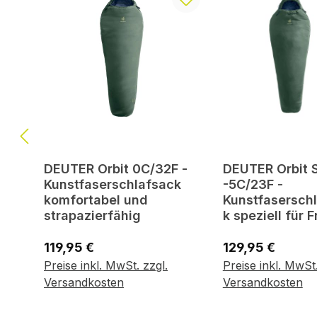
DEUTER Orbit 0C/32F -
DEUTER Orbit 
Kunstfaserschlafsack
-5C/23F -
komfortabel und
Kunstfasersch
strapazierfähig
k speziell für 
Regulärer Preis:
Regulärer Preis:
119,95 €
129,95 €
Preise inkl. MwSt. zzgl.
Preise inkl. MwSt.
In den Warenkorb
In den Waren
Versandkosten
Versandkosten