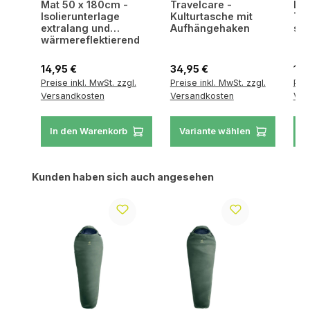
Mat 50 x 180cm -
Travelcare -
Lit
Isolierunterlage
Kulturtasche mit
Tre
extralang und
Aufhängehaken
spe
wärmereflektierend
Regulärer Preis:
Regulärer Preis:
Reg
14,95 €
34,95 €
199
Preise inkl. MwSt. zzgl.
Preise inkl. MwSt. zzgl.
Prei
Versandkosten
Versandkosten
Ver
In den Warenkorb
Variante wählen
V
Produktgalerie überspringen
Kunden haben sich auch angesehen