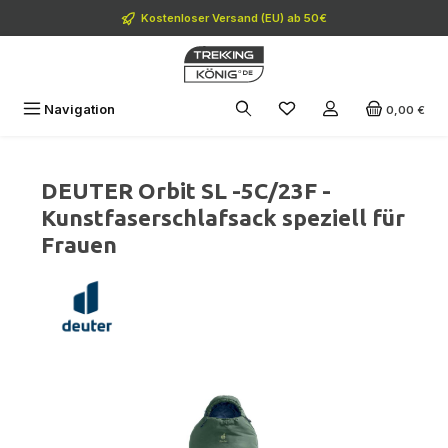
Zum Hauptinhalt springen
Kostenloser Versand (EU) ab 50€
Navigation
0,00 €
DEUTER Orbit SL -5C/23F -
Kunstfaserschlafsack speziell für
Frauen
Bildergalerie überspringen