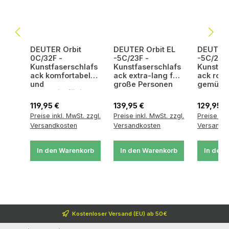
DEUTER Orbit
DEUTER Orbit EL
DEUTER 
0C/32F -
-5C/23F -
-5C/23F 
Kunstfaserschlafs
Kunstfaserschlafs
Kunstfa
ack komfortabel
ack extra-lang für
ack robu
und
große Personen
gemütli
strapazierfähig
Regulärer Preis:
Regulärer Preis:
Regulärer
119,95 €
139,95 €
129,95 €
Preise inkl. MwSt. zzgl.
Preise inkl. MwSt. zzgl.
Preise ink
Versandkosten
Versandkosten
Versandk
In den Warenkorb
In den Warenkorb
In den 
Kostenloser Versand (EU) ab 50€