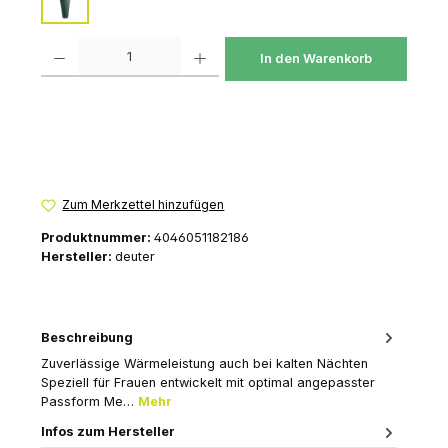
ivy-ink
Produkt Anzahl: Gib den gewünschten Wert ein oder benutze die Schaltfl
In den Warenkorb
Zum Merkzettel hinzufügen
Produktnummer:
4046051182186
Hersteller:
deuter
Beschreibung
Zuverlässige Wärmeleistung auch bei kalten Nächten
Speziell für Frauen entwickelt mit optimal angepasster
Passform Me…
Mehr
Infos zum Hersteller