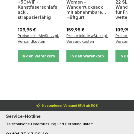
+5C/41F -
Women -
22 SL -
Kunstfaserschlafs
Wanderrucksack
Wanderr
ack
mit abnehmbarem
für Frau
strapazierfähig
Hüftgurt
wetterfe
und langlebig
belüftet
Regulärer Preis:
Regulärer Preis:
Regulärer
109,95 €
159,95 €
109,95 €
Preise inkl. MwSt. zzgl.
Preise inkl. MwSt. zzgl.
Preise ink
Versandkosten
Versandkosten
Versandk
In den Warenkorb
In den Warenkorb
In den 
Kostenloser Versand (EU) ab 50€
Service-Hotline
Telefonische Unterstützung und Beratung unter: