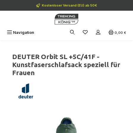
Zum Hauptinhalt springen
Kostenloser Versand (EU) ab 50€
Navigation
0,00 €
DEUTER Orbit SL +5C/41F -
Kunstfaserschlafsack speziell für
Frauen
Bildergalerie überspringen