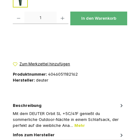
ivy-ink
Produkt Anzahl: Gib den gewünschten Wert ein oder benutze die Schaltfl
In den Warenkorb
Zum Merkzettel hinzufügen
Produktnummer:
4046051182162
Hersteller:
deuter
Beschreibung
Mit dem DEUTER Orbit SL +5C/41F genießt du
sommerliche Outdoor-Nächte in einem Schlafsack, der
perfekt auf die weibliche Ana…
Mehr
Infos zum Hersteller