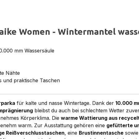
aike Women - Wintermantel wasse
 10.000 mm Wassersäule
te Nähte
s und praktische Taschen
rparka
für kalte und nasse Wintertage. Dank der
10.000 m
mprägnierung
bleibst du auch bei schlechtem Wetter zuverlä
enehmes Körperklima. Die
warme Wattierung aus recycel
ngenehm warm. Zur Ausstattung gehören eine
gefütterte u
ge Reißverschlusstaschen
, eine
Brustinnentasche
sowi