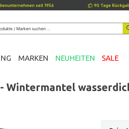
lienunternehmen seit 1956
90 Tage Rückgab
UNG
MARKEN
NEUHEITEN
SALE
 Wintermantel wasserdic