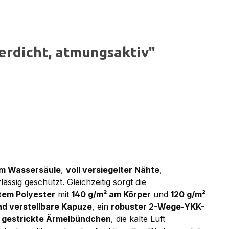
rdicht, atmungsaktiv"
m Wassersäule
,
voll versiegelter Nähte
,
ssig geschützt. Gleichzeitig sorgt die
tem Polyester
mit
140 g/m² am Körper
und
120 g/m²
nd verstellbare Kapuze
, ein
robuster 2-Wege-YKK-
e
gestrickte Ärmelbündchen
, die kalte Luft