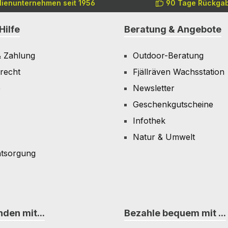
lienunternehmen seit 1956
90 Tage Rückgab
Hilfe
Beratung & Angebote
& Zahlung
Outdoor-Beratung
recht
Fjällräven Wachsstation
e
Newsletter
Geschenkgutscheine
Infothek
Natur & Umwelt
ntsorgung
den mit...
Bezahle bequem mit ...