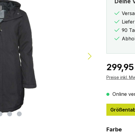
Deine V
Versa
Liefe
90 Ta
Abhol
Regulärer Pr
299,95
Preise inkl. M
Online ver
Größentab
ausw
Farbe