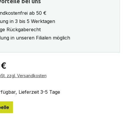
orteile bei uns
ndkostenfrei ab 50 €
rung in 3 bis 5 Werktagen
ge Rückgaberecht
ung in unseren Filialen möglich
eis:
 €
wSt. zzgl. Versandkosten
fügbar, Lieferzeit 3-5 Tage
elle
ählen