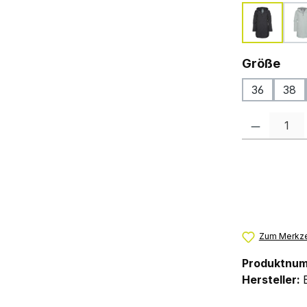
black
s
(
aus
Größe
36
38
Produkt Anzah
Zum Merkze
Produktnu
Hersteller: