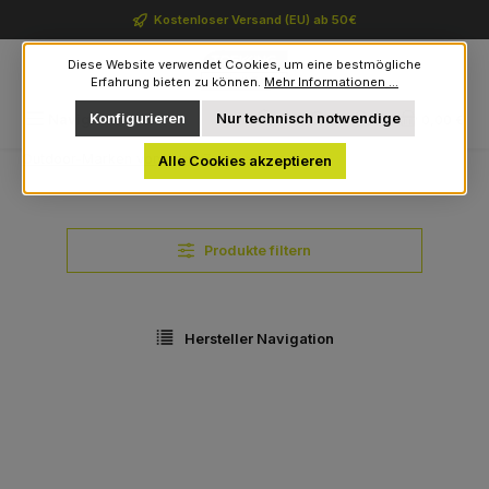
Zum Hauptinhalt springen
Kostenloser Versand (EU) ab 50€
Diese Website verwendet Cookies, um eine bestmögliche
Erfahrung bieten zu können.
Mehr Informationen ...
Du hast 0 Produkte auf 
Konfigurieren
Nur technisch notwendige
Navigation
0,00 €
Outdoor-Marken von A bis Z
Elkline
Alle Cookies akzeptieren
Produkte filtern
Hersteller Navigation