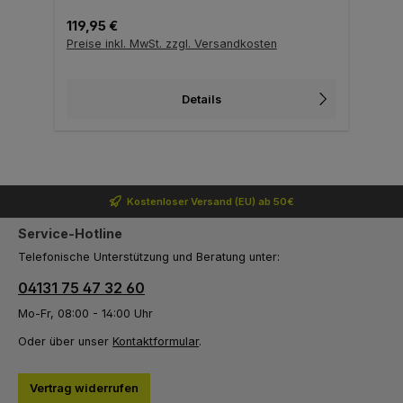
Regulärer Preis:
119,95 €
Preise inkl. MwSt. zzgl. Versandkosten
Details
Kostenloser Versand (EU) ab 50€
Service-Hotline
Telefonische Unterstützung und Beratung unter:
04131 75 47 32 60
Mo-Fr, 08:00 - 14:00 Uhr
Oder über unser
Kontaktformular
.
Vertrag widerrufen