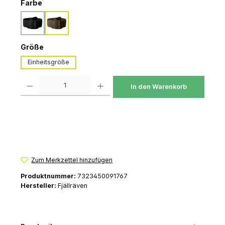
auswählen
Farbe
black
dark olive
auswählen
Größe
Einheitsgröße
Produkt Anzahl: Gib den gewünschten Wert ein oder benutze die Schaltfl
In den Warenkorb
Zum Merkzettel hinzufügen
Produktnummer:
7323450091767
Hersteller:
Fjällräven