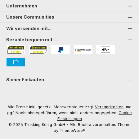
Unternehmen
Unsere Communities
Wir versenden mit...
Bezahle bequem mit ...
Bezahlung in der Filiale
Vorkasse
PayPal
Amazon Pay
PAYONE Apple Pay
PAYONE Vorkasse
Sicher Einkaufen
Alle Preise inkl. gesetzl. Mehrwertsteuer zzgl.
Versandkosten
und
ggf. Nachnahmegebühren, wenn nicht anders angegeben.
Cookie
Einstellungen
© 2026 Trekking König GmbH - Alle Rechte vorbehalten. Theme
by
ThemeWare®