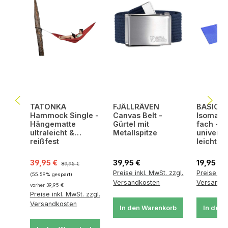
TATONKA
FJÄLLRÄVEN
BASIC 
Hammock Single -
Canvas Belt -
Isomatte
Hängematte
Gürtel mit
fach - I
ultraleicht &
Metallspitze
universe
reißfest
leicht
Verkaufspreis:
Regulärer Preis:
Regulärer Preis:
Regulärer
39,95 €
39,95 €
19,95 €
89,95 €
Preise inkl. MwSt. zzgl.
Preise ink
(55.59% gespart)
Versandkosten
Versandk
vorher 39,95 €
Preise inkl. MwSt. zzgl.
Versandkosten
In den Warenkorb
In den 