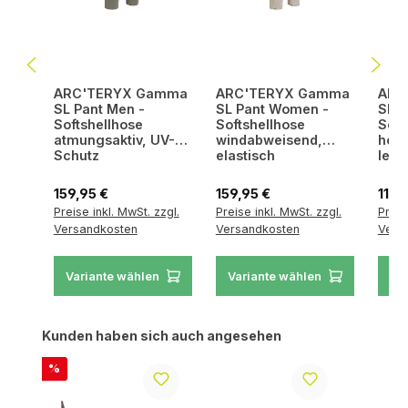
ARC'TERYX Gamma
ARC'TERYX Gamma
ARC
SL Pant Men -
SL Pant Women -
SL S
Softshellhose
Softshellhose
Soft
atmungsaktiv, UV-
windabweisend,
hoch
Schutz
elastisch
leic
Regulärer Preis:
Regulärer Preis:
Regul
159,95 €
159,95 €
119,
Preise inkl. MwSt. zzgl.
Preise inkl. MwSt. zzgl.
Preis
Versandkosten
Versandkosten
Vers
Variante wählen
Variante wählen
Va
Produktgalerie überspringen
Kunden haben sich auch angesehen
Rabatt
%