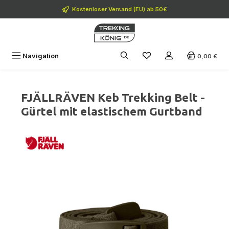
Zum Hauptinhalt springen
Kostenloser Versand (EU) ab 50€
Navigation
0,00 €
FJÄLLRÄVEN Keb Trekking Belt -
Gürtel mit elastischem Gurtband
Bildergalerie überspringen