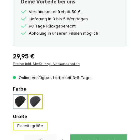
Deine Vorteile bei uns
Versandkostenfrei ab 50 €
Lieferung in 3 bis 5 Werktagen
90 Tage Rückgaberecht
Abholung in unseren Filialen möglich
Regulärer Preis:
29,95 €
Preise inkl. MwSt. zzgl. Versandkosten
Online verfügbar, Lieferzeit 3-5 Tage
auswählen
Farbe
black
jet-hthr-011
auswählen
Größe
Einheitsgröße
Produkt Anzahl: Gib den gewünschten Wert ein oder benutze die Schaltfl