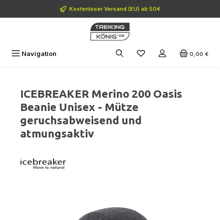
Zum Hauptinhalt springen
Kostenloser Versand (EU) ab 50€
Navigation
0,00 €
ICEBREAKER Merino 200 Oasis
Beanie Unisex - Mütze
geruchsabweisend und
atmungsaktiv
Bildergalerie überspringen