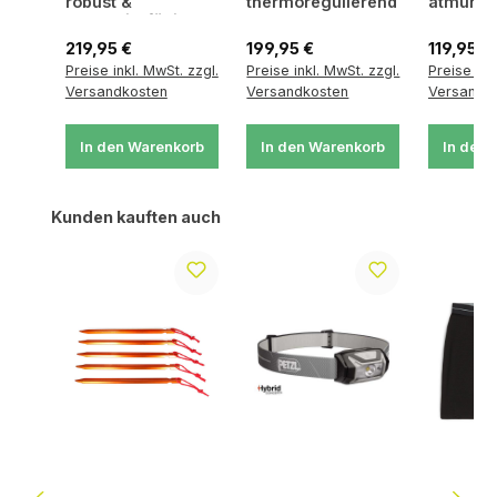
robust &
thermoregulierend
atmungs
strapazierfähig
,
geruchs
geruchsabweisend
Regulärer Preis:
Regulärer Preis:
Regulärer
219,95 €
199,95 €
119,95 €
Preise inkl. MwSt. zzgl.
Preise inkl. MwSt. zzgl.
Preise ink
Versandkosten
Versandkosten
Versandk
In den Warenkorb
In den Warenkorb
In den 
Produktgalerie überspringen
Kunden kauften auch