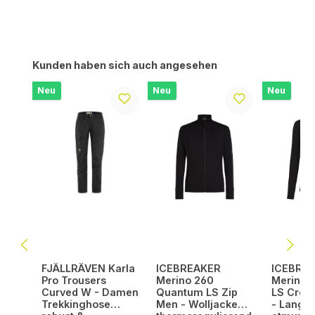
Produktgalerie überspringen
Kunden haben sich auch angesehen
Neu
Neu
Neu
FJÄLLRÄVEN Karla
ICEBREAKER
ICEBRE
Pro Trousers
Merino 260
Merino 
Curved W - Damen
Quantum LS Zip
LS Cre
Trekkinghose
Men - Wolljacke
- Langar