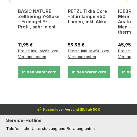
BASIC NATURE
PETZL Tikka Core
ICEBRE
Zelthering Y-Stake
- Stirnlampe 450
Merino 
- Erdnagel Y-
Lumen, inkl. Akku
Anatomi
Profil, sehr leicht
Men - B
thermor
und
geruchs
Regulärer Preis:
Regulärer Preis:
Regulärer
11,95 €
59,95 €
45,95 €
Preise inkl. MwSt. zzgl.
Preise inkl. MwSt. zzgl.
Preise ink
Versandkosten
Versandkosten
Versandk
In den Warenkorb
In den Warenkorb
In den 
Kostenloser Versand (EU) ab 50€
Service-Hotline
Telefonische Unterstützung und Beratung unter: