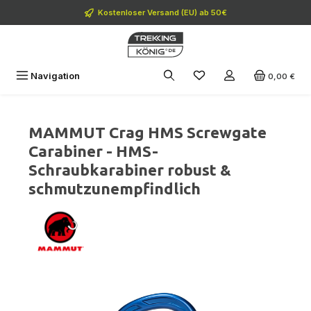
Zum Hauptinhalt springen
Kostenloser Versand (EU) ab 50€
Navigation
0,00 €
MAMMUT Crag HMS Screwgate
Carabiner - HMS-
Schraubkarabiner robust &
schmutzunempfindlich
Bildergalerie überspringen