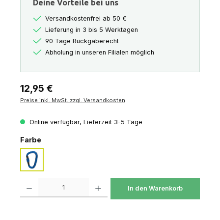
Deine Vorteile bei uns
Versandkostenfrei ab 50 €
Lieferung in 3 bis 5 Werktagen
90 Tage Rückgaberecht
Abholung in unseren Filialen möglich
Regulärer Preis:
12,95 €
Preise inkl. MwSt. zzgl. Versandkosten
Online verfügbar, Lieferzeit 3-5 Tage
auswählen
Farbe
ultramarine
Produkt Anzahl: Gib den gewünschten Wert ein oder benutze die Schaltfl
In den Warenkorb