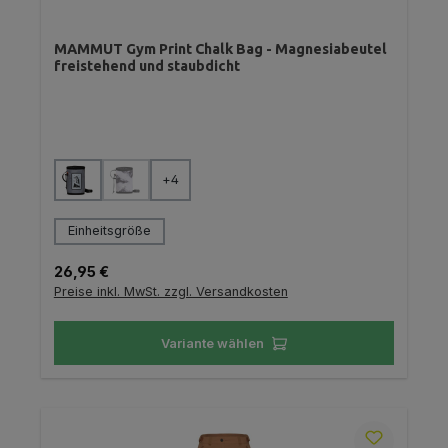
MAMMUT Gym Print Chalk Bag - Magnesiabeutel
freistehend und staubdicht
auswählen
Farbe
+
4
(Diese Option ist zurzeit nicht verfügbar.)
auswählen
Größe
Einheitsgröße
Regulärer Preis:
26,95 €
Preise inkl. MwSt. zzgl. Versandkosten
Variante wählen