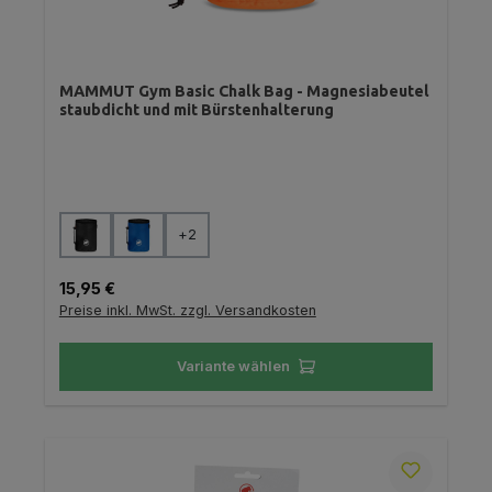
MAMMUT Gym Basic Chalk Bag - Magnesiabeutel
staubdicht und mit Bürstenhalterung
auswählen
Farbe
+
2
Regulärer Preis:
15,95 €
Preise inkl. MwSt. zzgl. Versandkosten
Variante wählen