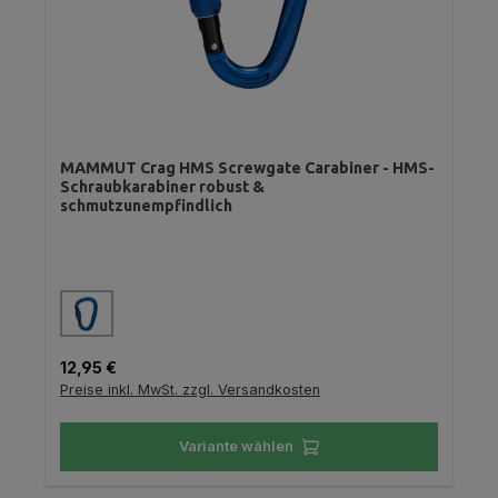
MAMMUT Crag HMS Screwgate Carabiner - HMS-
Schraubkarabiner robust &
schmutzunempfindlich
auswählen
Farbe
Regulärer Preis:
12,95 €
Preise inkl. MwSt. zzgl. Versandkosten
Variante wählen