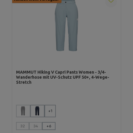
MAMMUT Hiking V Capri Pants Women - 3/4-
Wanderhose mit UV-Schutz UPF 50+, 4-Wege-
Stretch
auswählen
Farbe
+
1
(Diese Option ist zurzeit nicht verfügbar.)
auswählen
Größe
32
34
+
6
(Diese Option ist zurzeit nicht verfügbar.)
(Diese Option ist zurzeit nicht verfügbar.)