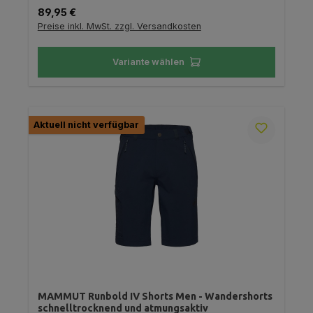
Regulärer Preis:
89,95 €
Preise inkl. MwSt. zzgl. Versandkosten
Variante wählen
Aktuell nicht verfügbar
MAMMUT Runbold IV Shorts Men - Wandershorts
schnelltrocknend und atmungsaktiv