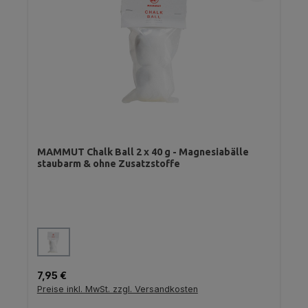
MAMMUT Chalk Ball 2 x 40 g - Magnesiabälle
staubarm & ohne Zusatzstoffe
auswählen
Farbe
Regulärer Preis:
7,95 €
Preise inkl. MwSt. zzgl. Versandkosten