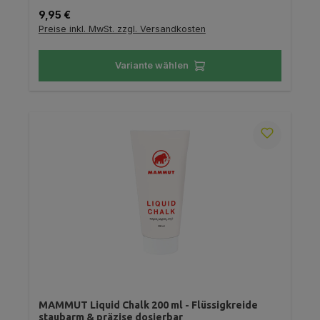
Regulärer Preis:
9,95 €
Preise inkl. MwSt. zzgl. Versandkosten
Variante wählen
MAMMUT Liquid Chalk 200 ml - Flüssigkreide
staubarm & präzise dosierbar