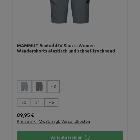
MAMMUT Runbold IV Shorts Women -
Wandershorts elastisch und schnelltrocknend
auswählen
Farbe
+
3
(Diese Option ist zurzeit nicht verfügbar.)
(Diese Option ist zurzeit nicht verfügbar.)
auswählen
Größe
32
34
+
6
(Diese Option ist zurzeit nicht verfügbar.)
(Diese Option ist zurzeit nicht verfügbar.)
Regulärer Preis:
89,95 €
Preise inkl. MwSt. zzgl. Versandkosten
Variante wählen