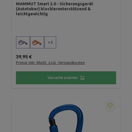
MAMMUT Smart 2.0 - Sicherungsgerät
(Autotuber) blockierunterstützend &
leichtgewichtig
auswählen
Farbe
+
3
Regulärer Preis:
39,95 €
Preise inkl. MwSt. zzgl. Versandkosten
Variante wählen