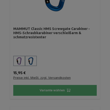
MAMMUT Classic HMS Screwgate Carabiner -
HMS-Schraubkarabiner verschleißarm &
schmutzresistenter
auswählen
Farbe
Regulärer Preis:
15,95 €
Preise inkl. MwSt. zzgl. Versandkosten
Variante wählen