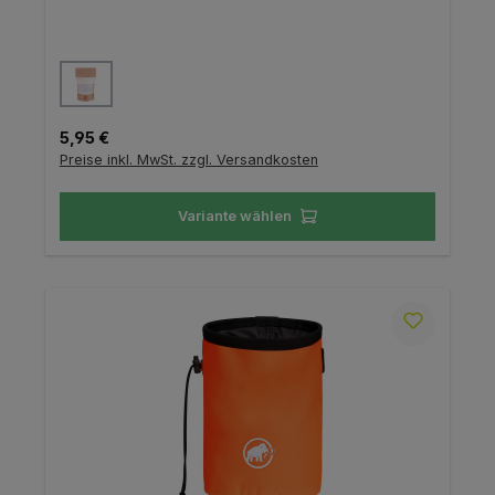
auswählen
Farbe
Regulärer Preis:
5,95 €
Preise inkl. MwSt. zzgl. Versandkosten
Variante wählen