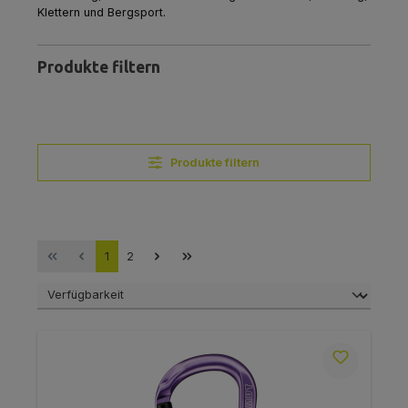
Klettern und Bergsport.
Produkte filtern
Produkte filtern
Seite
Seite
1
2