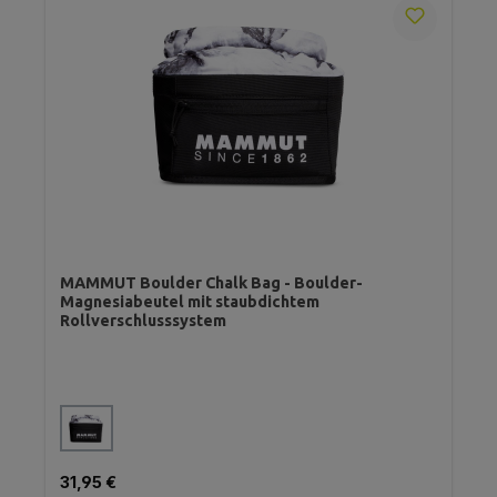
MAMMUT Boulder Chalk Bag - Boulder-
Magnesiabeutel mit staubdichtem
Rollverschlusssystem
auswählen
Farbe
Regulärer Preis:
31,95 €