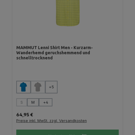
MAMMUT Lenni Shirt Men - Kurzarm-
Wanderhemd geruchshemmend und
schnelltrocknend
auswählen
Farbe
+
5
(Diese Option ist zurzeit nicht verfügbar.)
auswählen
Größe
S
M
+
4
(Diese Option ist zurzeit nicht verfügbar.)
Regulärer Preis:
64,95 €
Preise inkl. MwSt. zzgl. Versandkosten