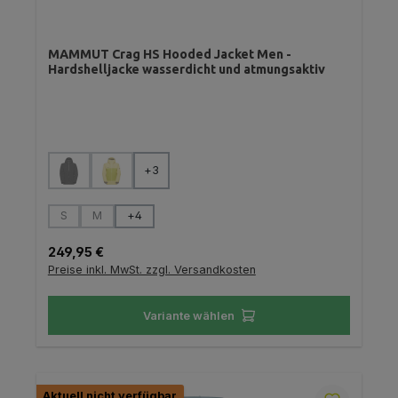
MAMMUT Crag HS Hooded Jacket Men -
Hardshelljacke wasserdicht und atmungsaktiv
auswählen
Farbe
+
3
(Diese Option ist zurzeit nicht verfügbar.)
(Diese Option ist zurzeit nicht verfügbar.)
auswählen
Größe
S
M
+
4
(Diese Option ist zurzeit nicht verfügbar.)
(Diese Option ist zurzeit nicht verfügbar.)
Regulärer Preis:
249,95 €
Preise inkl. MwSt. zzgl. Versandkosten
Variante wählen
Aktuell nicht verfügbar