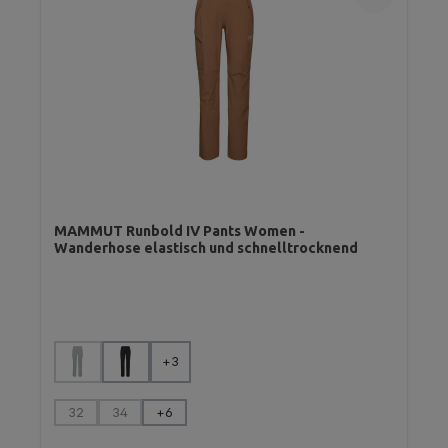
MAMMUT Runbold IV Pants Women -
Wanderhose elastisch und schnelltrocknend
auswählen
Farbe
+
3
(Diese Option ist zurzeit nicht verfügbar.)
auswählen
Größe
32
34
+
6
(Diese Option ist zurzeit nicht verfügbar.)
(Diese Option ist zurzeit nicht verfügbar.)