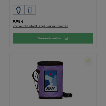
auswählen
Variante
Regulärer Preis:
9,95 €
Preise inkl. MwSt. zzgl. Versandkosten
Variante wählen