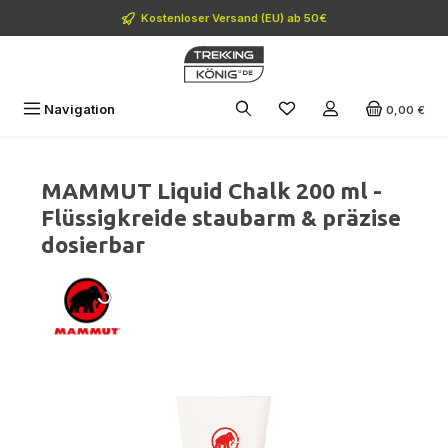
Zum Hauptinhalt springen
Kostenloser Versand (EU) ab 50€
Navigation
0,00 €
MAMMUT Liquid Chalk 200 ml -
Flüssigkreide staubarm & präzise
dosierbar
Bildergalerie überspringen