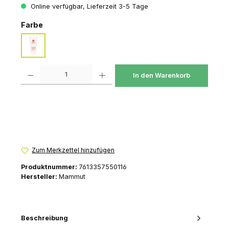
Online verfügbar, Lieferzeit 3-5 Tage
auswählen
Farbe
neutral
Produkt Anzahl: Gib den gewünschten Wert ein oder benutze die Schaltfl
In den Warenkorb
Zum Merkzettel hinzufügen
Produktnummer:
7613357550116
Hersteller:
Mammut
Beschreibung