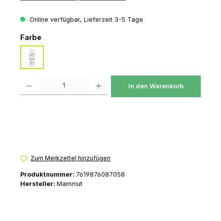
Online verfügbar, Lieferzeit 3-5 Tage
auswählen
Farbe
neutral
Produkt Anzahl: Gib den gewünschten Wert ein oder benutze die Schaltfl
In den Warenkorb
Zum Merkzettel hinzufügen
Produktnummer:
7619876087058
Hersteller:
Mammut