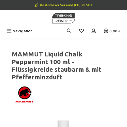
Zum Hauptinhalt springen
Kostenloser Versand (EU) ab 50€
Navigation
0,00 €
MAMMUT Liquid Chalk
Peppermint 100 ml -
Flüssigkreide staubarm & mit
Pfefferminzduft
Bildergalerie überspringen