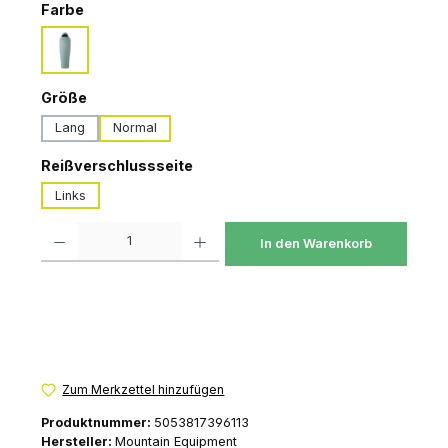
auswählen
Farbe
goblin blue
auswählen
Größe
Lang
Normal
auswählen
Reißverschlussseite
Links
Produkt Anzahl: Gib den gewünschten Wert ein oder benutze die Schaltfl
In den Warenkorb
Zum Merkzettel hinzufügen
Produktnummer:
5053817396113
Hersteller:
Mountain Equipment