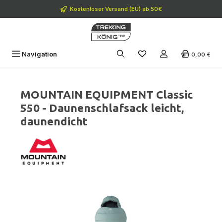
Zum Hauptinhalt springen
Kostenloser Versand (EU) ab 50€
Navigation
0,00 €
MOUNTAIN EQUIPMENT Classic
550 - Daunenschlafsack leicht,
daunendicht
Bildergalerie überspringen