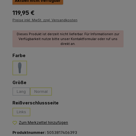
Aktuell nicht verfügbar
Regulärer Preis:
119,95 €
Preise inkl. MwSt. zzgl. Versandkosten
Dieses Produkt ist derzeit nicht lieferbar. Für Informationen zur
Verfügbarkeit nutze bitte unser Kontaktformular oder ruf uns
direkt an.
auswählen
Farbe
denim blue
(Diese Option ist zurzeit nicht verfügbar.)
auswählen
Größe
Lang
Normal
(Diese Option ist zurzeit nicht verfügbar.)
(Diese Option ist zurzeit nicht verfügbar.)
auswählen
Reißverschlussseite
Links
(Diese Option ist zurzeit nicht verfügbar.)
Zum Merkzettel hinzufügen
Produktnummer:
5053817406393