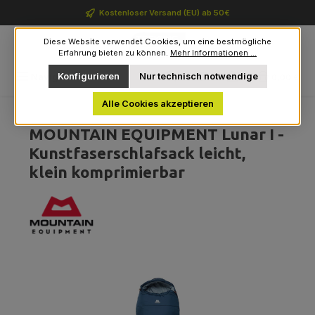
Zum Hauptinhalt springen
Kostenloser Versand (EU) ab 50€
Diese Website verwendet Cookies, um eine bestmögliche
Erfahrung bieten zu können.
Mehr Informationen ...
Du hast 0 Produkte auf 
Konfigurieren
Nur technisch notwendige
Navigation
0,00 €
Alle Cookies akzeptieren
MOUNTAIN EQUIPMENT Lunar I -
Kunstfaserschlafsack leicht,
klein komprimierbar
Bildergalerie überspringen