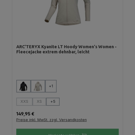
ARC'TERYX Kyanite LT Hoody Women's Women -
Fleecejacke extrem dehnbar, leicht
auswählen
Farbe
+
1
auswählen
Größe
XXS
XS
+
5
(Diese Option ist zurzeit nicht verfügbar.)
(Diese Option ist zurzeit nicht verfügbar.)
Regulärer Preis:
149,95 €
Preise inkl. MwSt. zzgl. Versandkosten