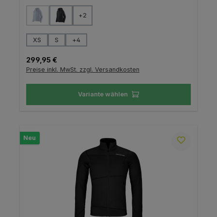
auswählen
Farbe
+
2
(Diese Option ist zurzeit nicht verfügbar.)
auswählen
Größe
XS
S
+
4
Regulärer Preis:
299,95 €
Preise inkl. MwSt. zzgl. Versandkosten
Variante wählen
Neu