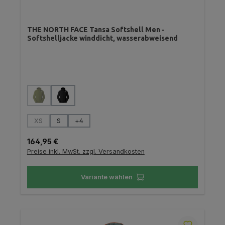
THE NORTH FACE Tansa Softshell Men -
Softshelljacke winddicht, wasserabweisend
auswählen
Farbe
(Diese Option ist zurzeit nicht verfügbar.)
auswählen
Größe
XS
S
+
4
(Diese Option ist zurzeit nicht verfügbar.)
Regulärer Preis:
164,95 €
Preise inkl. MwSt. zzgl. Versandkosten
Variante wählen