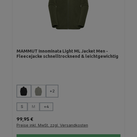
MAMMUT Innominata Light ML Jacket Men -
Fleecejacke schnelltrocknend & leichtgewichtig
auswählen
Farbe
+
2
(Diese Option ist zurzeit nicht verfügbar.)
auswählen
Größe
S
M
+
4
(Diese Option ist zurzeit nicht verfügbar.)
Regulärer Preis:
99,95 €
Preise inkl. MwSt. zzgl. Versandkosten