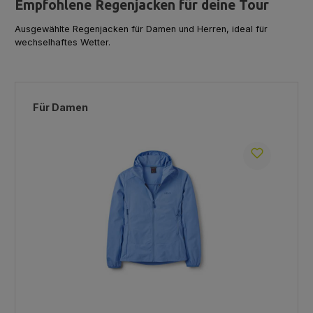
Empfohlene Regenjacken für deine Tour
Ausgewählte Regenjacken für Damen und Herren, ideal für
wechselhaftes Wetter.
Produktgalerie überspringen
Für Damen