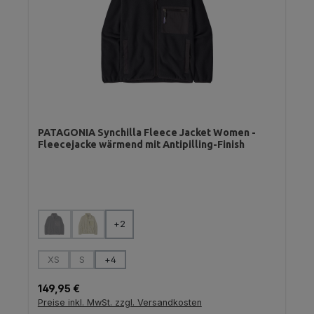
PATAGONIA Synchilla Fleece Jacket Women -
Fleecejacke wärmend mit Antipilling-Finish
auswählen
Farbe
+
2
(Diese Option ist zurzeit nicht verfügbar.)
(Diese Option ist zurzeit nicht verfügbar.)
auswählen
Größe
XS
S
+
4
(Diese Option ist zurzeit nicht verfügbar.)
(Diese Option ist zurzeit nicht verfügbar.)
Regulärer Preis:
149,95 €
Preise inkl. MwSt. zzgl. Versandkosten