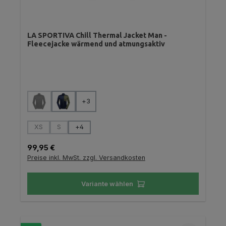
LA SPORTIVA Chill Thermal Jacket Man -
Fleecejacke wärmend und atmungsaktiv
auswählen
Farbe
+
3
(Diese Option ist zurzeit nicht verfügbar.)
auswählen
Größe
XS
S
+
4
(Diese Option ist zurzeit nicht verfügbar.)
(Diese Option ist zurzeit nicht verfügbar.)
Regulärer Preis:
99,95 €
Preise inkl. MwSt. zzgl. Versandkosten
Variante wählen