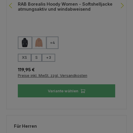
RAB Borealis Hoody Women - Softshelljacke
atmungsaktiv und windabweisend
auswählen
Farbe
+
4
(Diese Option ist zurzeit nicht verfügbar.)
auswählen
Größe
XS
S
+
3
Regulärer Preis:
119,95 €
Preise inkl. MwSt. zzgl. Versandkosten
Variante wählen
Produktgalerie überspringen
Für Herren