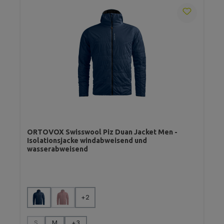
ORTOVOX Swisswool Piz Duan Jacket Men -
Isolationsjacke windabweisend und
wasserabweisend
auswählen
Farbe
+
2
(Diese Option ist zurzeit nicht verfügbar.)
auswählen
Größe
S
M
+
3