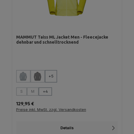
MAMMUT Taiss ML Jacket Men - Fleecejacke
dehnbar und schnelltrocknend
auswählen
Farbe
+
5
(Diese Option ist zurzeit nicht verfügbar.)
(Diese Option ist zurzeit nicht verfügbar.)
auswählen
Größe
S
M
+
4
(Diese Option ist zurzeit nicht verfügbar.)
(Diese Option ist zurzeit nicht verfügbar.)
Regulärer Preis:
129,95 €
Preise inkl. MwSt. zzgl. Versandkosten
Details