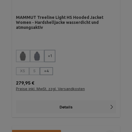
MAMMUT Treeline Light HS Hooded Jacket
Women - Hardshelljacke wasserdicht und
atmungsaktiv
auswählen
Farbe
+
1
(Diese Option ist zurzeit nicht verfügbar.)
(Diese Option ist zurzeit nicht verfügbar.)
auswählen
Größe
XS
S
+
4
(Diese Option ist zurzeit nicht verfügbar.)
(Diese Option ist zurzeit nicht verfügbar.)
Regulärer Preis:
279,95 €
Preise inkl. MwSt. zzgl. Versandkosten
Details