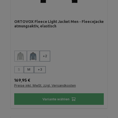
ORTOVOX Fleece Light Jacket Men - Fleecejacke
atmungsaktiv, elastisch
auswählen
Farbe
+
2
(Diese Option ist zurzeit nicht verfügbar.)
(Diese Option ist zurzeit nicht verfügbar.)
auswählen
Größe
S
M
+
3
(Diese Option ist zurzeit nicht verfügbar.)
Regulärer Preis:
169,95 €
Preise inkl. MwSt. zzgl. Versandkosten
Variante wählen