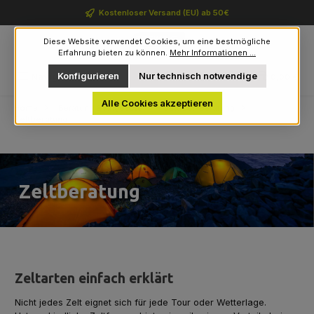
Zum Hauptinhalt springen
Kostenloser Versand (EU) ab 50€
Diese Website verwendet Cookies, um eine bestmögliche
Erfahrung bieten zu können.
Mehr Informationen ...
Du hast 0 Produkte auf 
Konfigurieren
Nur technisch notwendige
Navigation
0,00 €
Alle Cookies akzeptieren
Home
Beratung & Angebote
Outdoor-Beratung
Zeltberatung
Zeltberatung
Zeltarten einfach erklärt
Nicht jedes Zelt eignet sich für jede Tour oder Wetterlage.