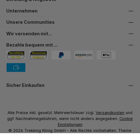
Unternehmen
Unsere Communities
Wir versenden mit...
Bezahle bequem mit ...
Bezahlung in der Filiale
Vorkasse
PayPal
Amazon Pay
PAYONE Apple Pay
PAYONE Vorkasse
Sicher Einkaufen
Alle Preise inkl. gesetzl. Mehrwertsteuer zzgl.
Versandkosten
und
ggf. Nachnahmegebühren, wenn nicht anders angegeben.
Cookie
Einstellungen
© 2026 Trekking König GmbH - Alle Rechte vorbehalten. Theme
by
ThemeWare®