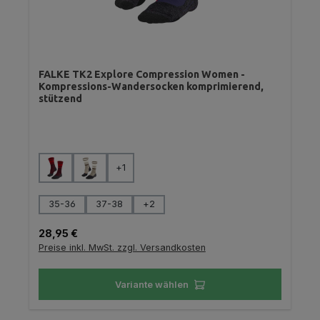
FALKE TK2 Explore Compression Women -
Kompressions-Wandersocken komprimierend,
stützend
auswählen
Farbe
+
1
auswählen
Größe
35-36
37-38
+
2
Regulärer Preis:
28,95 €
Preise inkl. MwSt. zzgl. Versandkosten
Variante wählen