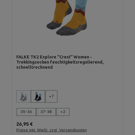
FALKE TK2 Explore "Crest" Women -
Trekkingsocken feuchtigkeitsregulierend,
schnelltrocknend
auswählen
Farbe
+
7
(Diese Option ist zurzeit nicht verfügbar.)
auswählen
Größe
35-36
37-38
+
2
Regulärer Preis:
26,95 €
Preise inkl. MwSt. zzgl. Versandkosten