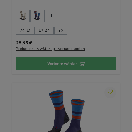
auswählen
Farbe
+
1
auswählen
Größe
39-41
42-43
+
2
Regulärer Preis:
28,95 €
Preise inkl. MwSt. zzgl. Versandkosten
Variante wählen