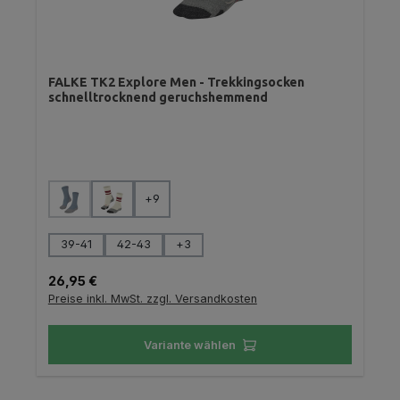
FALKE TK2 Explore Men - Trekkingsocken
schnelltrocknend geruchshemmend
auswählen
Farbe
+
9
(Diese Option ist zurzeit nicht verfügbar.)
auswählen
Größe
39-41
42-43
+
3
Regulärer Preis:
26,95 €
Preise inkl. MwSt. zzgl. Versandkosten
Variante wählen