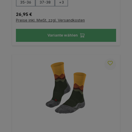
auswählen
Größe
35-36
37-38
+
3
Regulärer Preis:
26,95 €
Preise inkl. MwSt. zzgl. Versandkosten
Variante wählen