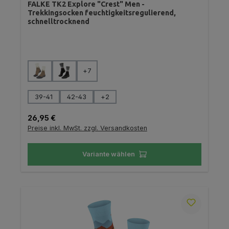
FALKE TK2 Explore "Crest" Men -
Trekkingsocken feuchtigkeitsregulierend,
schnelltrocknend
auswählen
Farbe
+
7
auswählen
Größe
39-41
42-43
+
2
Regulärer Preis:
26,95 €
Preise inkl. MwSt. zzgl. Versandkosten
Variante wählen