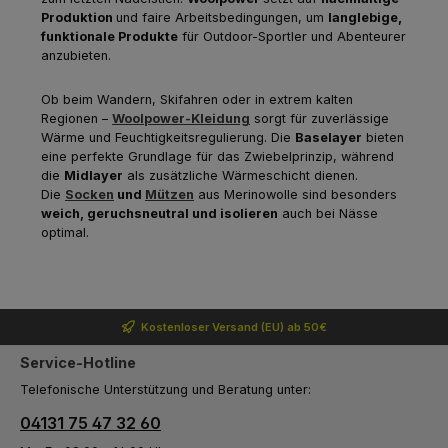
Produktion
und faire Arbeitsbedingungen, um
langlebige,
funktionale Produkte
für Outdoor-Sportler und Abenteurer
anzubieten.
Ob beim Wandern, Skifahren oder in extrem kalten
Regionen –
Woolpower-Kleidung
sorgt für zuverlässige
Wärme und Feuchtigkeitsregulierung. Die
Baselayer
bieten
eine perfekte Grundlage für das Zwiebelprinzip, während
die
Midlayer
als zusätzliche Wärmeschicht dienen.
Die
Socken
und
Mützen
aus Merinowolle sind besonders
weich, geruchsneutral und isolieren
auch bei Nässe
optimal.
Kostenloser Versand (EU) ab 50€
Service-Hotline
Telefonische Unterstützung und Beratung unter:
04131 75 47 32 60