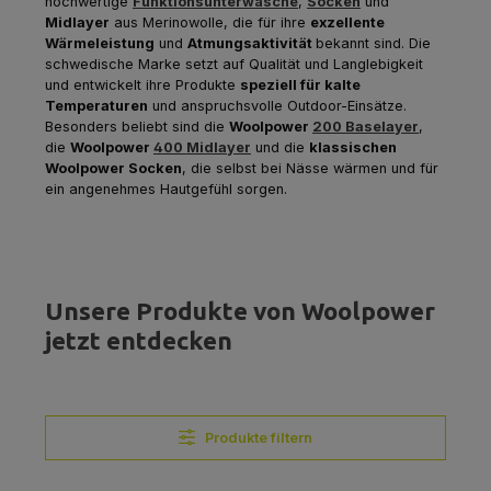
hochwertige
Funktionsunterwäsche
,
Socken
und
Midlayer
aus Merinowolle, die für ihre
exzellente
Wärmeleistung
und
Atmungsaktivität
bekannt sind. Die
schwedische Marke setzt auf Qualität und Langlebigkeit
und entwickelt ihre Produkte
speziell für kalte
Temperaturen
und anspruchsvolle Outdoor-Einsätze.
Besonders beliebt sind die
Woolpower
200 Baselayer
,
die
Woolpower
400 Midlayer
und die
klassischen
Woolpower Socken
, die selbst bei Nässe wärmen und für
ein angenehmes Hautgefühl sorgen.
Unsere Produkte von Woolpower
jetzt entdecken
Produkte filtern