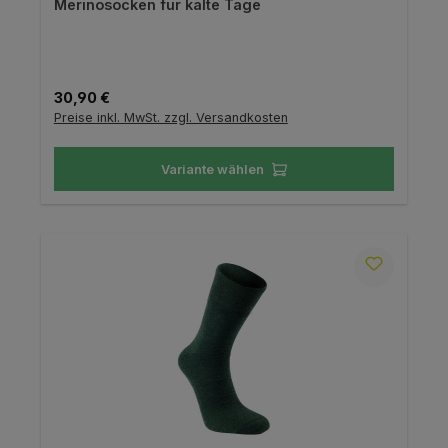
Merinosocken für kalte Tage
Regulärer Preis:
30,90 €
Preise inkl. MwSt. zzgl. Versandkosten
Variante wählen