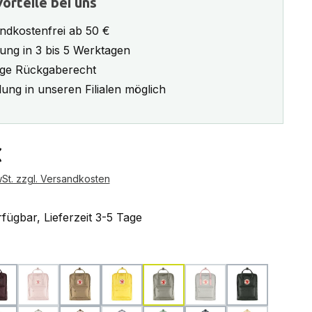
orteile bei uns
ndkostenfrei ab 50 €
rung in 3 bis 5 Werktagen
ge Rückgaberecht
ung in unseren Filialen möglich
eis:
€
wSt. zzgl. Versandkosten
fügbar, Lieferzeit 3-5 Tage
ählen
blackberry
chalk rose
clay
corn
fog
fog-pink
forest green
(Diese Option ist zurzeit nicht verfügbar.)
(Diese Option ist zurzei