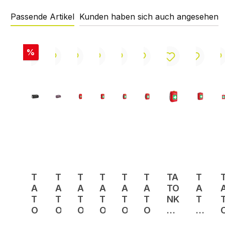
Passende Artikel
Kunden haben sich auch angesehen
Produktgalerie überspringen
Rabatt
%
T
T
T
T
T
T
TA
T
A
A
A
A
A
A
TO
A
T
T
T
T
T
T
NK
T
O
O
O
O
O
O
A
O
N
N
N
N
N
N
Fir
N