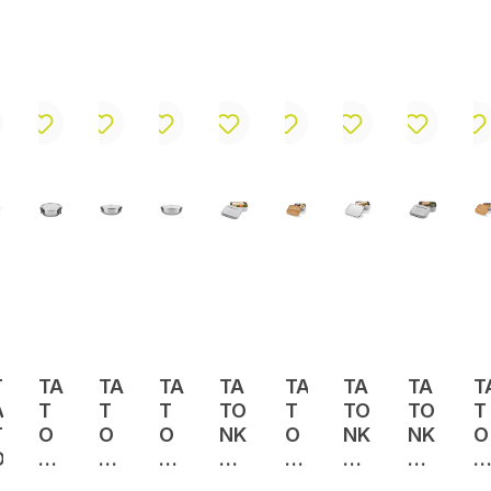
T
TA
TA
TA
TA
TA
TA
TA
T
A
T
T
T
TO
T
TO
TO
T
T
O
O
O
NK
O
NK
NK
O
O
N
N
N
A
N
A
A
N
N
K
K
K
Lu
K
Lu
Lu
K