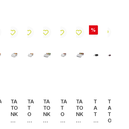
Rabatt
%
A
TA
TA
TA
TA
TA
T
T
TO
T
TO
T
TO
A
A
NK
O
NK
O
NK
T
T
A
N
A
N
A
O
O
Lu
K
Lu
K
Lu
N
N