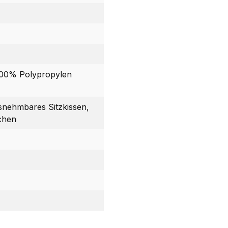
100% Polypropylen
snehmbares Sitzkissen,
schen