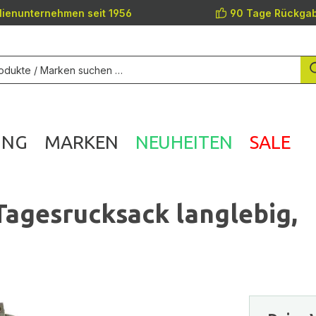
lienunternehmen seit 1956
90 Tage Rückgab
UNG
MARKEN
NEUHEITEN
SALE
agesrucksack langlebig,