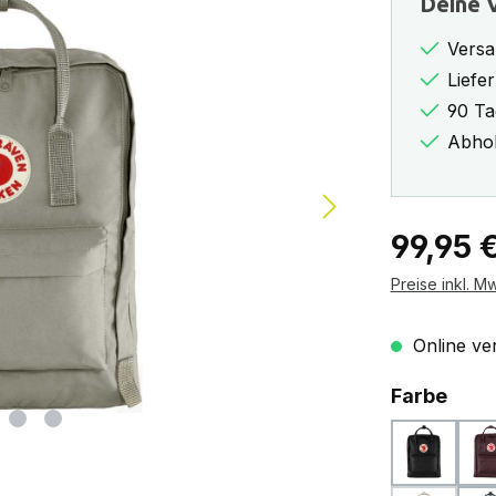
Deine V
Versa
Liefe
90 Ta
Abhol
Regulärer Pr
99,95 
Preise inkl. M
Online ver
ausw
Farbe
black