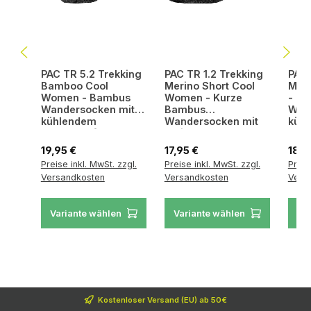
PAC TR 5.2 Trekking
PAC TR 1.2 Trekking
PAC 
Bamboo Cool
Merino Short Cool
Meri
Women - Bambus
Women - Kurze
- B
Wandersocken mit
Bambus
Wan
kühlendem
Wandersocken mit
küh
Tragekomfort
optimalem Halt
Tra
Regulärer Preis:
Regulärer Preis:
Regul
19,95 €
17,95 €
18,9
Preise inkl. MwSt. zzgl.
Preise inkl. MwSt. zzgl.
Preis
Versandkosten
Versandkosten
Vers
Variante wählen
Variante wählen
Va
Kostenloser Versand (EU) ab 50€