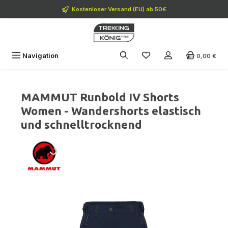
Zum Hauptinhalt springen
Kostenloser Versand (EU) ab 50€
Navigation
0,00 €
MAMMUT Runbold IV Shorts
Women - Wandershorts elastisch
und schnelltrocknend
Bildergalerie überspringen