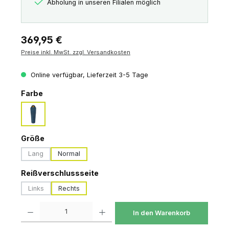
Abholung in unseren Filialen möglich
Regulärer Preis:
369,95 €
Preise inkl. MwSt. zzgl. Versandkosten
Online verfügbar, Lieferzeit 3-5 Tage
auswählen
Farbe
majolica blue
auswählen
Größe
Lang
Normal
(Diese Option ist zurzeit nicht verfügbar.)
auswählen
Reißverschlussseite
Links
Rechts
(Diese Option ist zurzeit nicht verfügbar.)
Produkt Anzahl: Gib den gewünschten Wert ein oder benutze die Schaltfl
In den Warenkorb