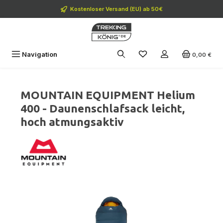
Zum Hauptinhalt springen
Kostenloser Versand (EU) ab 50€
Navigation
0,00 €
MOUNTAIN EQUIPMENT Helium
400 - Daunenschlafsack leicht,
hoch atmungsaktiv
Bildergalerie überspringen