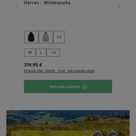
Herren - Winterparka
was
auswählen
Farbe
Fa
+
1
auswählen
Größe
Gr
M
L
+
3
S
Regulärer Preis:
Reg
319,95 €
119
Preise inkl. MwSt. zzgl. Versandkosten
Pre
Variante wählen