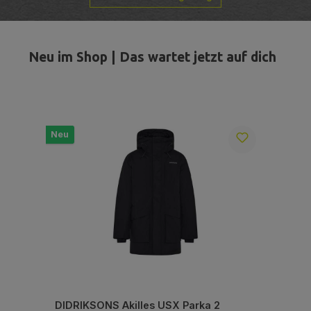
Neu im Shop | Das wartet jetzt auf dich
Produktgalerie überspringen
Neu
Neu
DIDRIKSONS Akilles USX Parka 2
VAU