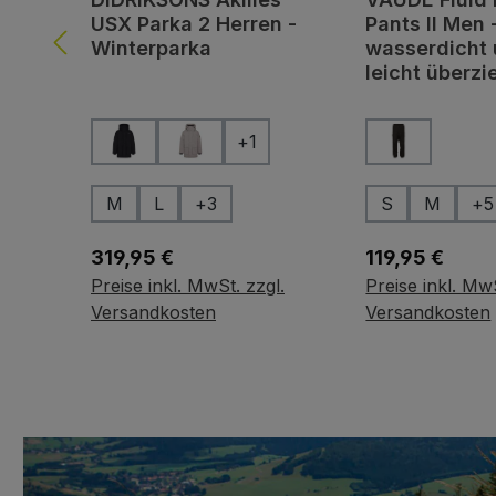
USX Parka 2 Herren -
Pants II Men 
Winterparka
wasserdicht
leicht überzi
auswählen
aus
Farbe
Farbe
+
1
auswählen
aus
Größe
Größe
M
L
+
3
S
M
+
5
Regulärer Preis:
Regulärer Prei
319,95 €
119,95 €
Preise inkl. MwSt. zzgl.
Preise inkl. MwS
Variante wählen
Variante wä
Versandkosten
Versandkosten