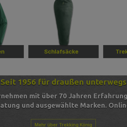
en
Schlafsäcke
Tre
Seit 1956 für draußen unterwegs
rnehmen mit über 70 Jahren Erfahrung
ratung und ausgewählte Marken. Online 
Mehr über Trekking König