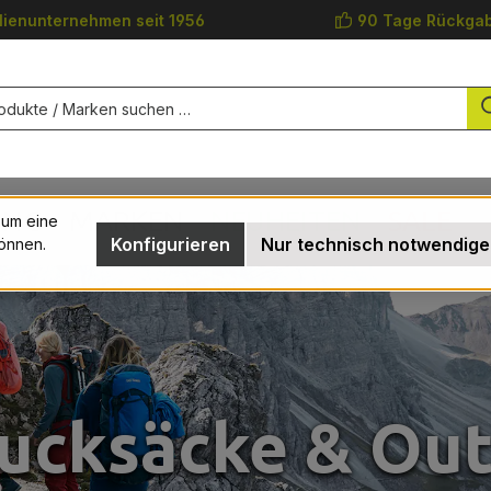
lienunternehmen seit 1956
90 Tage Rückgab
UNG
MARKEN
NEUHEITEN
SALE
 um eine
Konfigurieren
Nur technisch notwendige
önnen.
ucksäcke & Ou