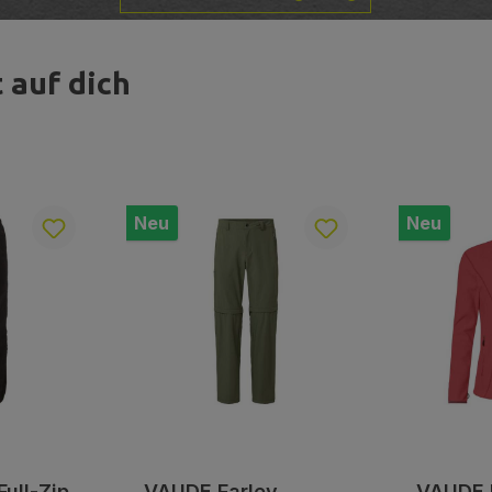
 auf dich
Neu
Neu
Full-Zip
VAUDE Farley
VAUDE 