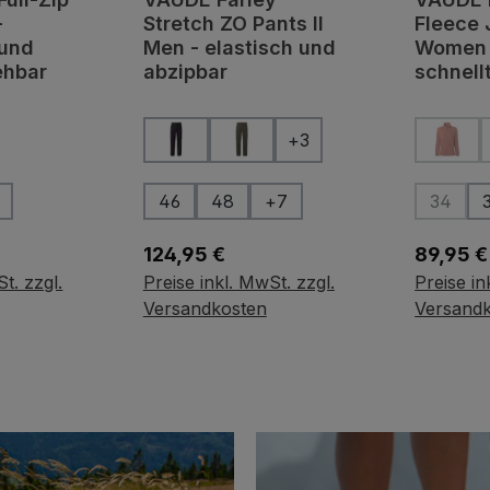
-
Stretch ZO Pants II
Fleece 
 und
Men - elastisch und
Women 
ehbar
abzipbar
schnell
wählen
auswählen
Farbe
Farbe
+
3
(Diese
wählen
auswählen
Größe
Größ
46
48
+
7
34
(Diese 
s:
Regulärer Preis:
Reguläre
124,95 €
89,95 €
t. zzgl.
Preise inkl. MwSt. zzgl.
Preise in
hlen
Variante wählen
Varian
Versandkosten
Versand