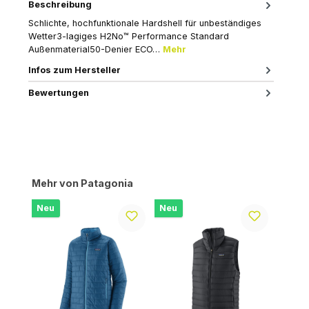
Beschreibung
Schlichte, hochfunktionale Hardshell für unbeständiges
Wetter3-lagiges H2No™ Performance Standard
Außenmaterial50-Denier ECO…
Mehr
Infos zum Hersteller
Bewertungen
Produktgalerie überspringen
Mehr von Patagonia
Neu
Neu