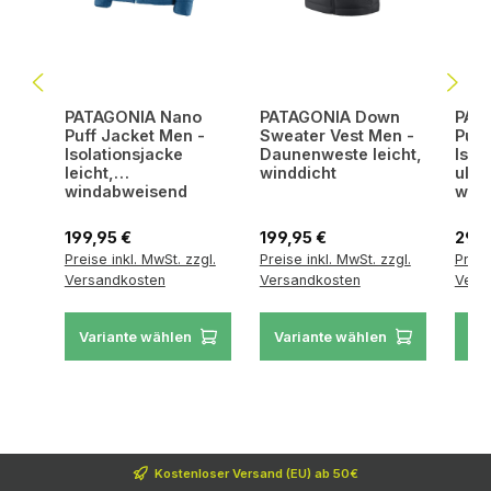
PATAGONIA Nano
PATAGONIA Down
PAT
Puff Jacket Men -
Sweater Vest Men -
Puff
Isolationsjacke
Daunenweste leicht,
Isol
leicht,
winddicht
ultr
windabweisend
wind
Regulärer Preis:
Regulärer Preis:
Regul
199,95 €
199,95 €
299,
Preise inkl. MwSt. zzgl.
Preise inkl. MwSt. zzgl.
Preis
Versandkosten
Versandkosten
Vers
Variante wählen
Variante wählen
Va
Kostenloser Versand (EU) ab 50€