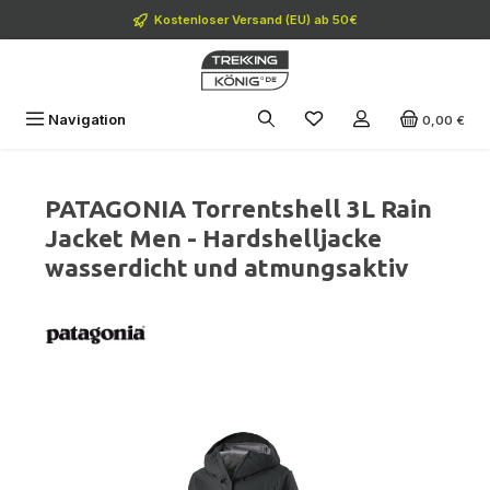
Zum Hauptinhalt springen
Kostenloser Versand (EU) ab 50€
Navigation
0,00 €
PATAGONIA Torrentshell 3L Rain
Jacket Men - Hardshelljacke
wasserdicht und atmungsaktiv
Bildergalerie überspringen