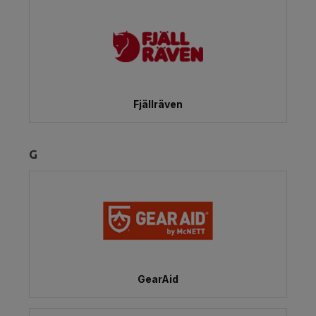
Fjällräven
G
GearAid