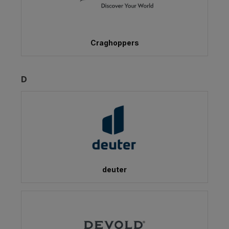
Craghoppers
D
deuter