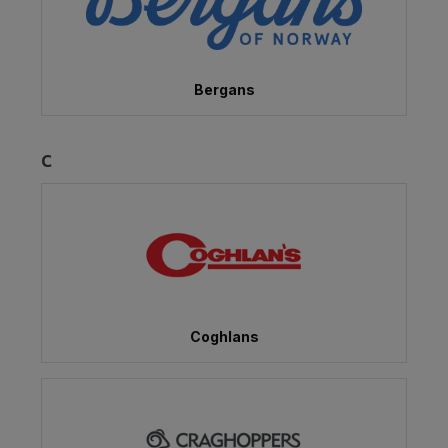
Bergans
C
Coghlans