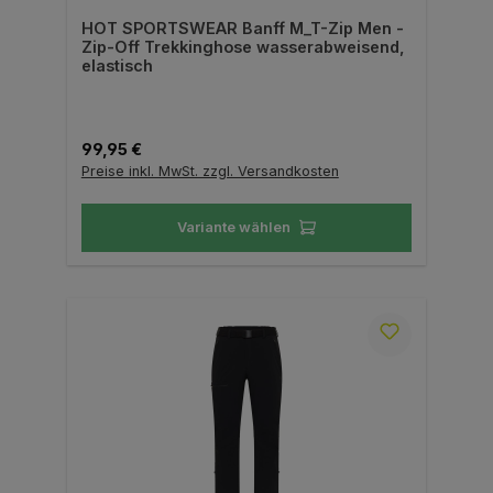
HOT SPORTSWEAR Banff M_T-Zip Men -
Zip-Off Trekkinghose wasserabweisend,
elastisch
Regulärer Preis:
99,95 €
Preise inkl. MwSt. zzgl. Versandkosten
Variante wählen