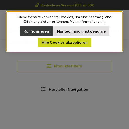
Zum Hauptinhalt springen
Kostenloser Versand (EU) ab 50€
Diese Website verwendet Cookies, um eine bestmögliche
Erfahrung bieten zu können.
Mehr Informationen ...
Du hast 0 Produkte auf 
Konfigurieren
Nur technisch notwendige
Navigation
0,00 €
Outdoor-Marken von A bis Z
Hot Sportswear
Alle Cookies akzeptieren
Produkte filtern
Hersteller Navigation