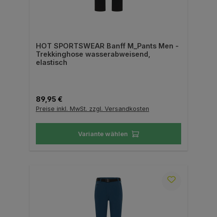
HOT SPORTSWEAR Banff M_Pants Men -
Trekkinghose wasserabweisend,
elastisch
Regulärer Preis:
89,95 €
Preise inkl. MwSt. zzgl. Versandkosten
Variante wählen