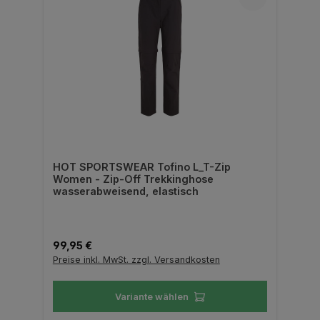
HOT SPORTSWEAR Tofino L_T-Zip
Women - Zip-Off Trekkinghose
wasserabweisend, elastisch
Regulärer Preis:
99,95 €
Preise inkl. MwSt. zzgl. Versandkosten
Variante wählen